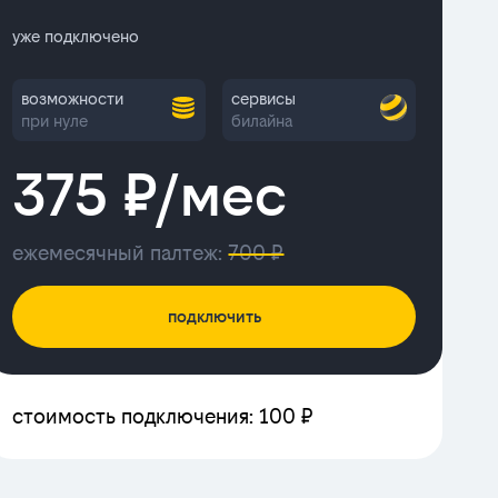
уже подключено
возможности
сервисы
при нуле
билайна
375 ₽/мес
ежемесячный палтеж:
700 ₽
подключить
стоимость подключения: 100 ₽