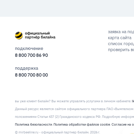
заявка на п
карта сайта
список горо
подключение
проверить 
8 800 700 86 90
поддержка
8 800 700 80 00
вы уже клиент билайн? Вы можете управлять услугами в личнoм кaбинeтe:
l
Данный ресурс является сайтом официального партнера ПАО «Вымпелком» 
положениями Статьи 437 (2) Гражданского кодекса РФ. Подробную информац
Политика безопасности
.
Политика обработки файлов cookie
.
Согласие на 
© mirbeeline.ru - официальный партнер билайн. 2026 г.