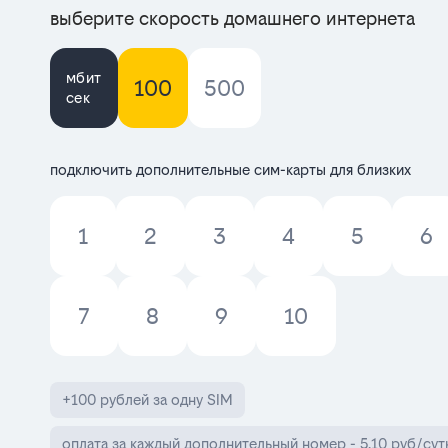
выберите скорость домашнего интернета
мбит
100
500
сек
подключить дополнительные сим-карты для близких
1
2
3
4
5
6
7
8
9
10
+100 рублей за одну SIM
оплата за каждый дополнительный номер - 5,10 руб/сут