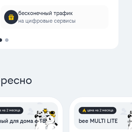
бесконечный трафик
на цифровые сервисы
к
ересно
а на 2 месяца
цена на 2 месяца
ый для дома с ТВ
bee MULTI LITE