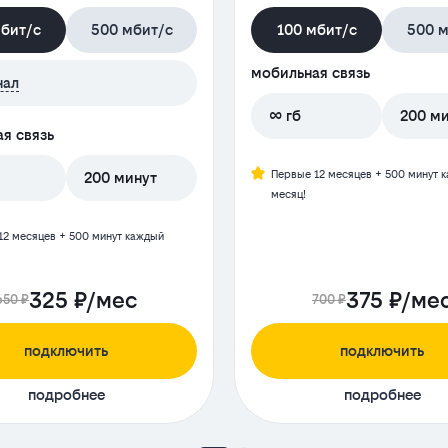
мбит/с
500 мбит/с
100 мбит/с
500 м
мобильная связь
нал
∞ гб
200 м
я связь
Первые 12 месяцев + 500 минут 
200 минут
месяц!
12 месяцев + 500 минут каждый
325 ₽/мес
375 ₽/ме
650 ₽
700 ₽
подключить
подключить
подробнее
подробнее