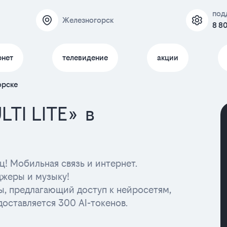
под
Железногорск
8 80
рнет
телевидение
акции
орске
TI LITE» в
! Мобильная связь и интернет.
джеры и музыку!
ы, предлагающий доступ к нейросетям,
доставляется 300 AI-токенов.