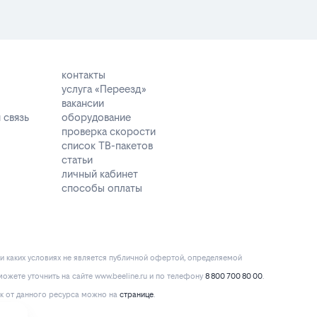
контакты
услуга «Переезд»
вакансии
 связь
оборудование
проверка скорости
список ТВ-пакетов
статьи
личный кабинет
способы оплаты
и каких условиях не является публичной офертой, определяемой
ожете уточнить на сайте www.beeline.ru и по телефону
8 800 700 80 00
.
к от данного ресурса можно на
странице
.