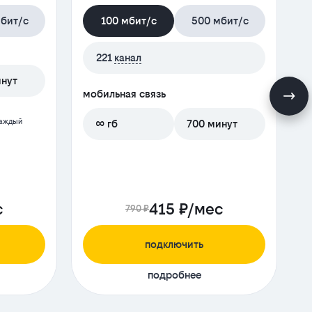
бит/с
100 мбит/с
500 мбит/с
221
канал
инут
мобильная связь
м
каждый
∞ гб
700 минут
с
415 ₽/мес
790 ₽
подключить
подробнее