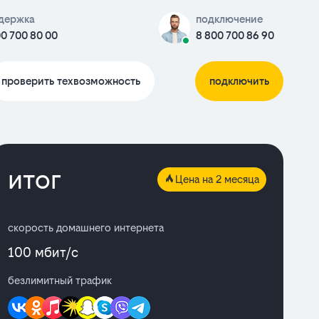
держка
подключение
0 700 80 00
8 800 700 86 90
проверить техвозможность
подключить
итог
Цена на 2 месяца
скорость домашнего интернета
100 мбит/с
безлимитный трафик