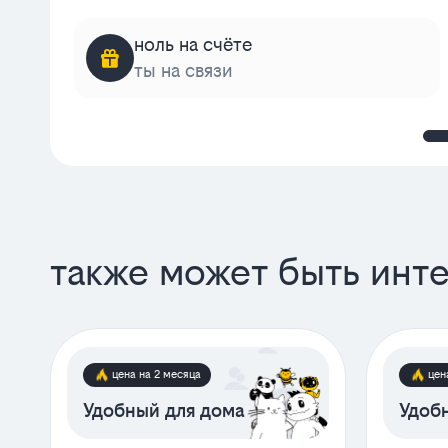
ноль на счёте
ты на связи
также может быть инт
цена на 2 месяца
цен
Удобный для дома
Удобн