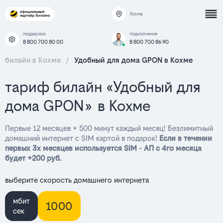
Кохма
поддержка
подключение
8 800 700 80 00
8 800 700 86 90
билайн в Кохме
/
Удобный для дома GPON в Кохме
тариф билайн «Удобный для
дома GPON» в Кохме
Первые 12 месяцев + 500 минут каждый месяц! Безлимитный
домашний интернет с SIM картой в подарок!
Если в течении
первых 3х месяцев используется SIM - АП с 4го месяца
будет +200 руб.
выберите скорость домашнего интернета
мбит
1000
сек