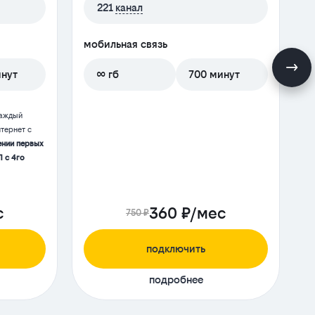
221
канал
мобильная связь
м
инут
∞ гб
700 минут
каждый
тернет с
ении первых
П с 4го
с
360 ₽/мес
750 ₽
подключить
подробнее