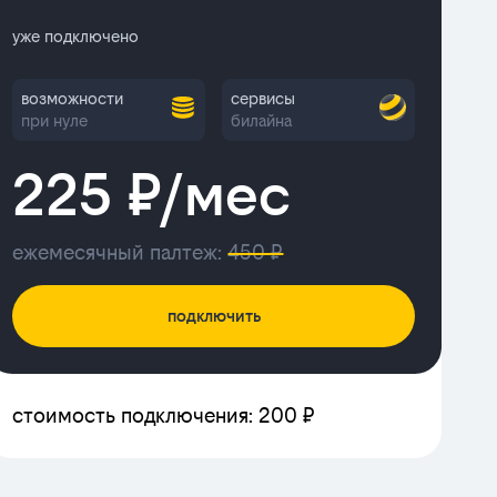
уже подключено
возможности
сервисы
при нуле
билайна
225 ₽/мес
ежемесячный палтеж:
450 ₽
подключить
стоимость подключения: 200 ₽