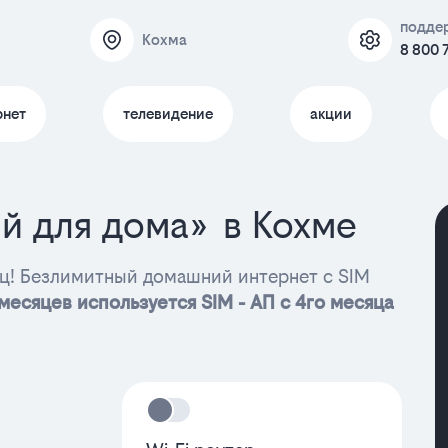
подде
Кохма
8 800 
рнет
телевидение
акции
й для дома» в Кохме
яц! Безлимитный домашний интернет с SIM
месяцев используется SIM - АП с 4го месяца