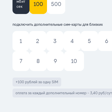
мбит
100
500
сек
подключить дополнительные сим-карты для близких
1
2
3
4
5
6
7
8
9
10
+100 рублей за одну SIM
оплата за каждый дополнительный номер - 3,40 руб/сут