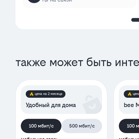
также может быть инт
цена на 2 месяца
цен
Удобный для дома
bee M
100 мбит/с
500 мбит/с
100 