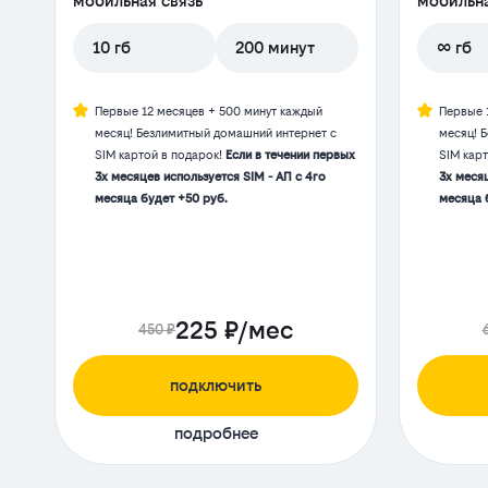
мобильная связь
мобильна
10 гб
200 минут
∞ гб
Первые 12 месяцев + 500 минут каждый
Первые 
месяц! Безлимитный домашний интернет с
месяц! 
SIM картой в подарок!
Если в течении первых
SIM кар
3х месяцев используется SIM - АП с 4го
3х месяц
месяца будет +50 руб.
месяца 
225 ₽/мес
450 ₽
подключить
подробнее