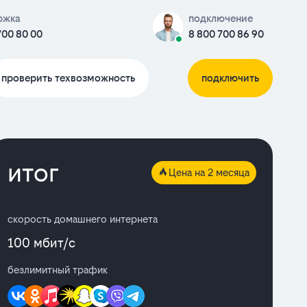
ржка
подключение
700 80 00
8 800 700 86 90
проверить техвозможность
подключить
итог
Цена на 2 месяца
скорость домашнего интернета
100 мбит/с
безлимитный трафик