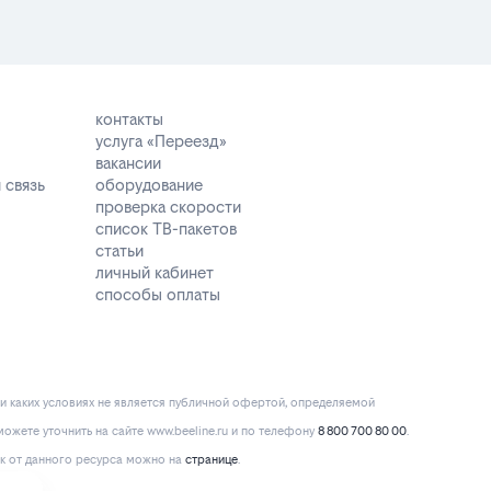
контакты
услуга «Переезд»
вакансии
 связь
оборудование
проверка скорости
список ТВ-пакетов
статьи
личный кабинет
способы оплаты
и каких условиях не является публичной офертой, определяемой
ожете уточнить на сайте www.beeline.ru и по телефону
8 800 700 80 00
.
к от данного ресурса можно на
странице
.