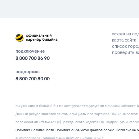
заявка на п
карта сайта
список горо
подключение
проверить 
8 800 700 86 90
поддержка
8 800 700 80 00
вы уже клиент билайн? Вы можете управлять услугами в личнoм кaбинeтe:
l
Данный ресурс является сайтом официального партнера ПАО «Вымпелком» 
положениями Статьи 437 (2) Гражданского кодекса РФ. Подробную информац
Политика безопасности
.
Политика обработки файлов cookie
.
Согласие на 
© mirbeeline.ru - официальный партнер билайн. 2026 г.