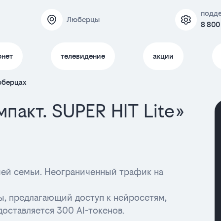
подд
Люберцы
8 800
рнет
телевидение
акции
Люберцах
пакт. SUPER HIT Lite»
ашей семьи. Неограниченный трафик на
ы, предлагающий доступ к нейросетям,
доставляется 300 AI-токенов.