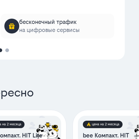
бесконечный трафик
на цифровые сервисы
к
ересно
а на 2 месяца
цена на 2 месяца
омпакт. HIT Lite
bee Компакт. HIT