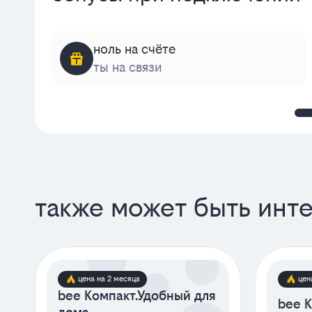
ноль на счёте
ты на связи
также может быть инт
цена на 2 месяца
цен
bee Компакт.Удобный для
bee К