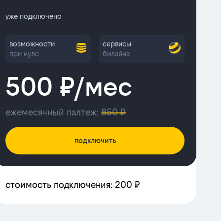
уже подключено
возможности
сервисы
при нуле
билайна
500 ₽/мес
ежемесячный палтеж:
850 ₽
подключить
стоимость подключения: 200 ₽