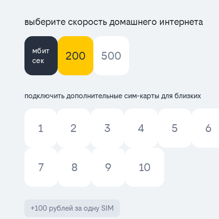
выберите скорость домашнего интернета
мбит
200
500
сек
подключить дополнительные сим-карты для близких
1
2
3
4
5
6
7
8
9
10
+100 рублей за одну SIM