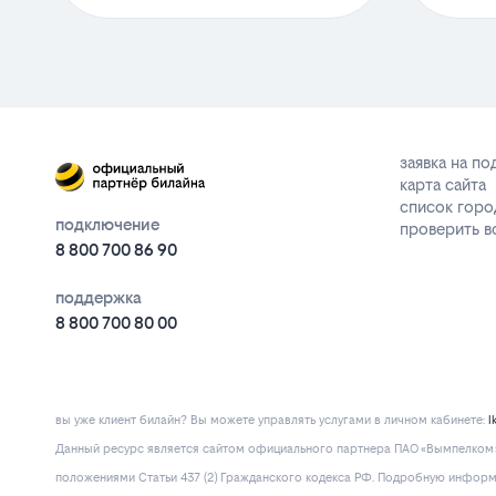
заявка на п
карта сайта
список горо
подключение
проверить 
8 800 700 86 90
поддержка
8 800 700 80 00
вы уже клиент билайн? Вы можете управлять услугами в личнoм кaбинeтe:
l
Данный ресурс является сайтом официального партнера ПАО «Вымпелком» 
положениями Статьи 437 (2) Гражданского кодекса РФ. Подробную информац