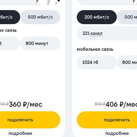
мбит/с
500 мбит/с
200 мбит/с
500 м
я связь
221
канал
б
800 минут
мобильная связь
1024 гб
800 м
360 ₽/мес
406 ₽/ме
700 ₽
800 ₽
подключить
подключить
подробнее
подробнее