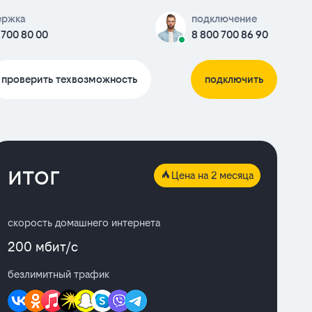
ержка
подключение
 700 80 00
8 800 700 86 90
проверить техвозможность
подключить
итог
Цена на 2 месяца
скорость домашнего интернета
200 мбит/с
безлимитный трафик