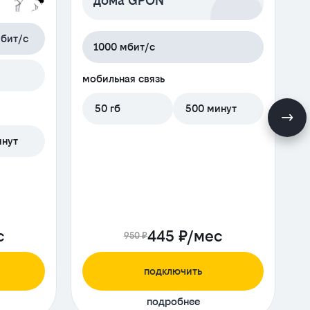
дома GPON
бит/с
1000 мбит/с
м
мобильная связь
50 гб
500 минут
инут
с
445 ₽/мес
950 ₽
подключить
подробнее