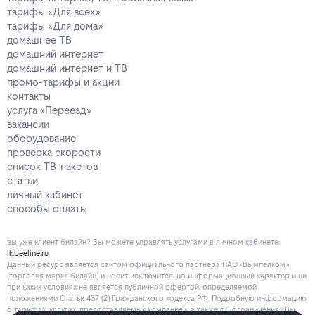
тарифы «Для всех»
тарифы «Для дома»
домашнее ТВ
домашний интернет
домашний интернет и ТВ
промо-тарифы и акции
контакты
услуга «Переезд»
вакансии
оборудование
проверка скорости
список ТВ-пакетов
статьи
личный кабинет
способы оплаты
вы уже клиент билайн? Вы можете управлять услугами в личнoм кaбинeтe:
lk.beeline.ru
Данный ресурс является сайтом официального партнера ПАО «Вымпелком»
(торговая марка билайн) и носит исключительно информационный характер и ни
при каких условиях не является публичной офертой, определяемой
положениями Статьи 437 (2) Гражданского кодекса РФ. Подробную информацию
о тарифах, услугах, предоставляемых компанией, а также об ограничениях Вы