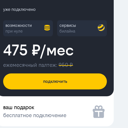
уже подключено
возможности
сервисы
при нуле
билайна
475 ₽/мес
ежемесячный палтеж:
950 ₽
подключить
ваш подарок
бесплатное подключение