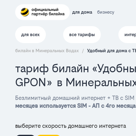
для дома
бизнесу
для всех
все тарифы
инте
билайн в Минеральных Водах
/
Удобный для дома с Т
тариф билайн «Удобны
GPON» в Минеральных
Безлимитный домашний интернет + ТВ с SIM 
месяцев используется SIM - АП с 4го месяца
выберите скорость домашнего интернета