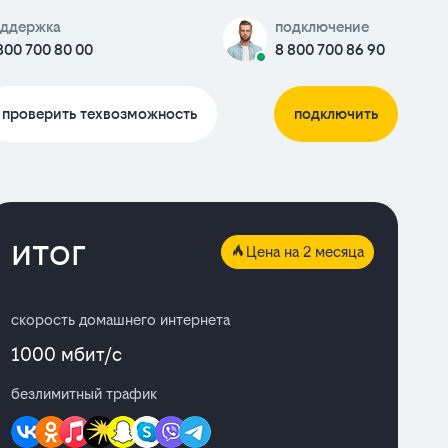
ддержка
подключение
800 700 80 00
8 800 700 86 90
проверить техвозможность
подключить
итог
Цена на 2 месяца
скорость домашнего интернета
1000 мбит/с
безлимитный трафик