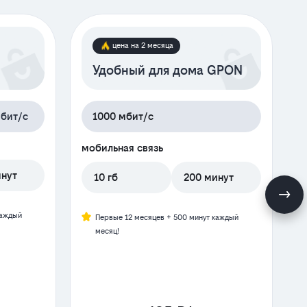
цена на 2 месяца
Удобный для дома GPON
бит/с
1000 мбит/с
мобильная связь
инут
10 гб
200 минут
м
каждый
Первые 12 месяцев + 500 минут каждый
месяц!