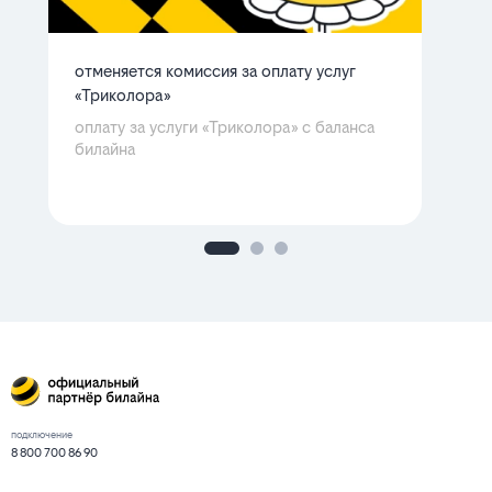
отменяется комиссия за оплату услуг
ба
«Триколора»
мн
Ра
оплату за услуги «Триколора» с баланса
билайна
подключение
8 800 700 86 90