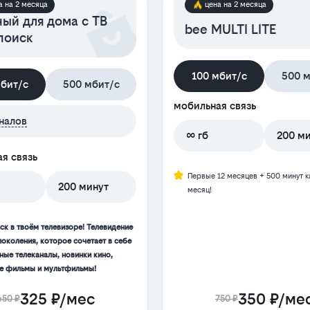
а на 2 месяца
цена на 2 месяца
ый для дома с ТВ
bee MULTI LITE
поиск
100 мбит/с
500 м
мбит/с
500 мбит/с
мобильная связь
налов
∞ гб
200 м
я связь
Первые 12 месяцев + 500 минут 
200 минут
месяц!
ск в твоём телевизоре! Телевидение
поколения, которое сочетает в себе
ные телеканалы, новинки кино,
 фильмы и мультфильмы!
325 ₽/мес
350 ₽/ме
650 ₽
750 ₽