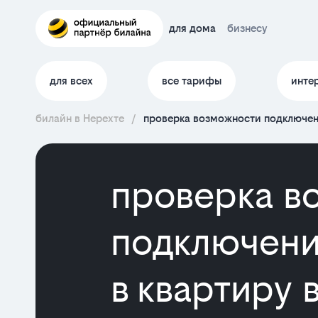
для дома
бизнесу
для всех
все тарифы
инте
билайн в Нерехте
/
проверка возможности подключени
проверка в
подключени
в квартиру 