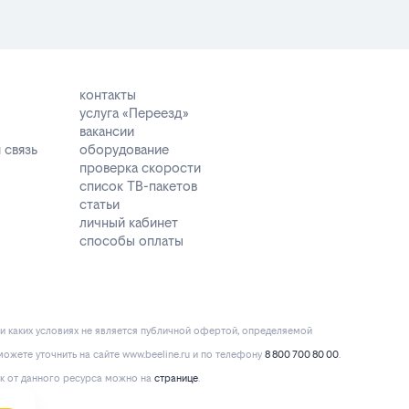
контакты
услуга «Переезд»
вакансии
 связь
оборудование
проверка скорости
список ТВ-пакетов
статьи
личный кабинет
способы оплаты
и каких условиях не является публичной офертой, определяемой
ожете уточнить на сайте www.beeline.ru и по телефону
8 800 700 80 00
.
к от данного ресурса можно на
странице
.