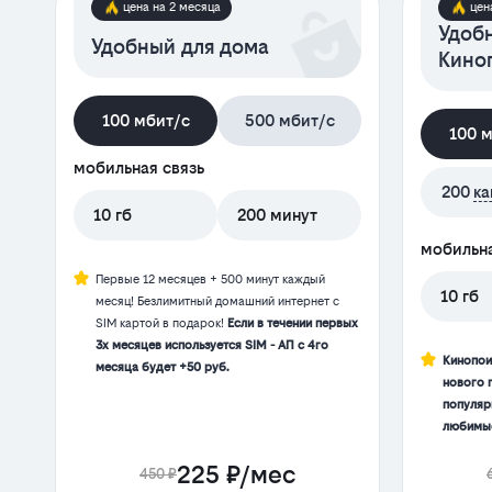
цена на 2 месяца
цен
Удобн
Удобный для дома
Кино
100 мбит/с
500 мбит/с
100 
мобильная связь
200
ка
10 гб
200 минут
мобильна
Первые 12 месяцев + 500 минут каждый
10 гб
месяц! Безлимитный домашний интернет с
SIM картой в подарок!
Если в течении первых
3х месяцев используется SIM - АП с 4го
Кинопои
месяца будет +50 руб.
нового 
популяр
любимые
225 ₽/мес
450 ₽