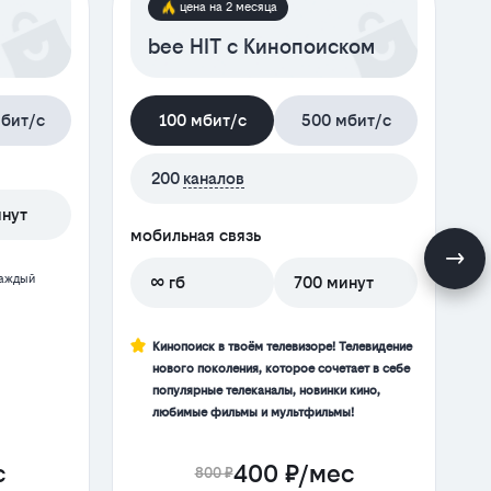
цена на 2 месяца
bee HIT с Кинопоиском
бит/с
100 мбит/с
500 мбит/с
200
каналов
инут
мобильная связь
м
каждый
∞ гб
700 минут
Кинопоиск в твоём телевизоре! Телевидение
нового поколения, которое сочетает в себе
популярные телеканалы, новинки кино,
любимые фильмы и мультфильмы!
с
400 ₽/мес
800 ₽