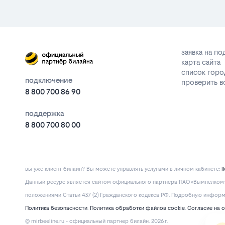
заявка на п
карта сайта
список горо
подключение
проверить 
8 800 700 86 90
поддержка
8 800 700 80 00
вы уже клиент билайн? Вы можете управлять услугами в личнoм кaбинeтe:
l
Данный ресурс является сайтом официального партнера ПАО «Вымпелком» 
положениями Статьи 437 (2) Гражданского кодекса РФ. Подробную информац
Политика безопасности
.
Политика обработки файлов cookie
.
Согласие на 
© mirbeeline.ru - официальный партнер билайн. 2026 г.