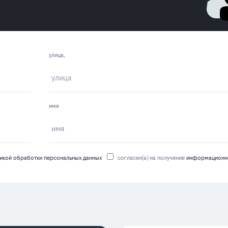
улица,
имя
икой обработки персональных данных
согласен(а) на получение
информационно