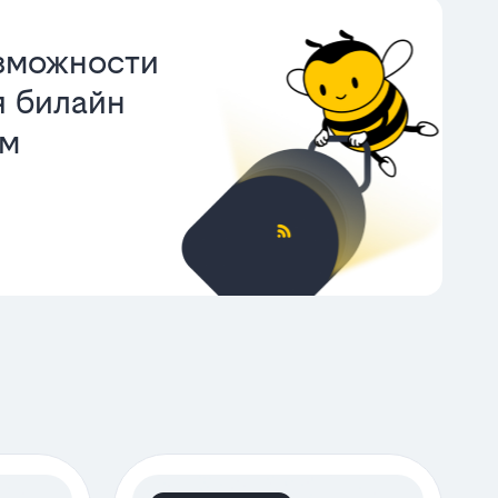
зможности
 билайн
ом