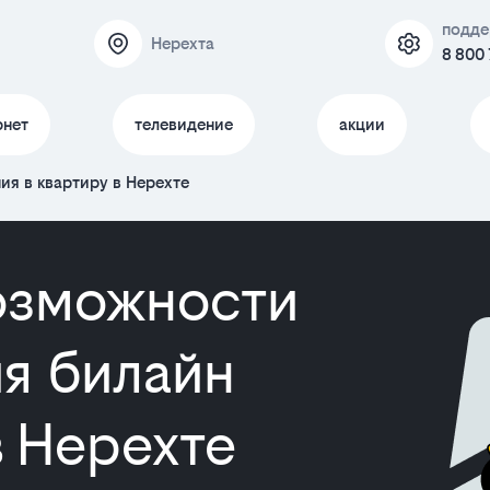
подде
Нерехта
8 800
рнет
телевидение
акции
я в квартиру в Нерехте
озможности
я билайн
в Нерехте