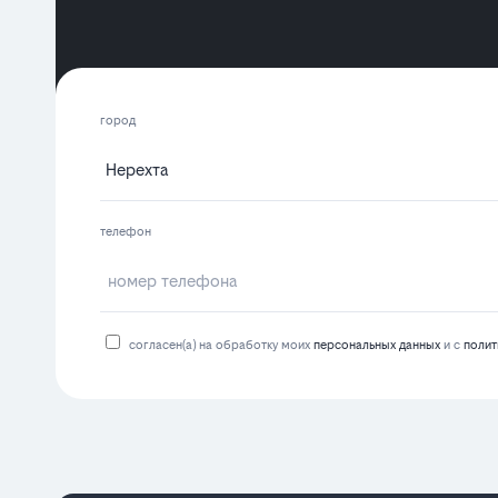
город
телефон
согласен(а) на обработку моих
персональных данных
и с
полит