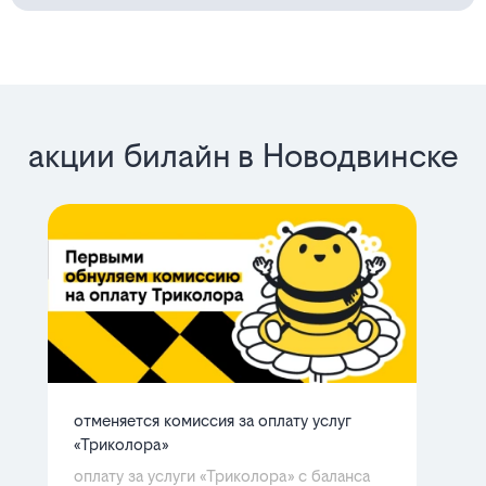
акции билайн в Новодвинске
отменяется комиссия за оплату услуг
ба
«Триколора»
мн
Ра
оплату за услуги «Триколора» с баланса