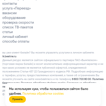
контакты
услуга «Переезд»
вакансии
оборудование
проверка скорости
список ТВ-пакетов
статьи
личный кабинет
способы оплаты
вы уже клиент билайн? Вы можете управлять услугами в личнoм кaбинeтe:
lk.beeline.ru
Данный ресурс является сайтом официального партнера ПАО «Вымпелком»
(торговая марка билайн) и носит исключительно информационный характер и ни
при каких условиях не является публичной офертой, определяемой
положениями Статьи 437 (2) Гражданского кодекса РФ. Подробную информацию
о тарифах, услугах, предоставляемых компанией, а также об ограничениях Вы
можете уточнить на сайте www.beeline.ru и по телефону
8 800 700 80 00
.
Политика
безопасности
.
Политика обработки файлов cookie
.
Согласие на обработку
персональных данных
. Отписаться от получения информационных рассылок от
Мы используем куки, чтобы пользоваться сайтом было
данного ресурса можно на
странице
.
удобнее.
Политика обработки cookies
© mirbeeline.ru - официальный партнер билайн. 2026 г.
Принять