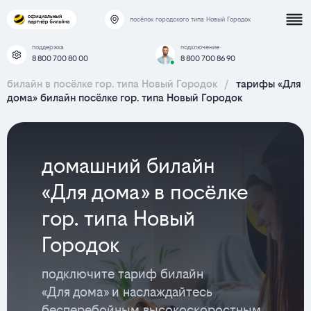
посёлок городского типа Новый Городок
поддержка
подключение
8 800 700 80 00
8 800 700 86 90
билайн в посёлке гор. типа Новый Городок
/
тарифы «Для
дома» билайн посёлке гор. типа Новый Городок
домашний билайн
«Для дома» в посёлке
гор. типа Новый
Городок
подключите тариф билайн
«Для дома» и наслаждайтесь
бесперебойным высокоскоростным