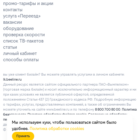
промо-тарифы и акции
контакты
услуга «Переезд»
вакансии
оборудование
проверка скорости
список ТВ-пакетов
статьи
личный кабинет
способы оплаты
вы уже клиент билайн? Вы можете управлять услугами в личнoм кaбинeтe:
lk.beeline.ru
Данный ресурс является сайтом официального партнера ПАО «Вымпелком»
(торговая марка билайн) и носит исключительно информационный характер и ни
при каких условиях не является публичной офертой, определяемой
положениями Статьи 437 (2) Гражданского кодекса РФ. Подробную информацию
о тарифах, услугах, предоставляемых компанией, а также об ограничениях Вы
можете уточнить на сайте www.beeline.ru и по телефону
8 800 700 80 00
.
Политика
безопасности
.
Политика обработки файлов cookie
.
Согласие на обработку
персональных данных
. Отписаться от получения информационных рассылок от
Мы используем куки, чтобы пользоваться сайтом было
данного ресурса можно на
странице
.
удобнее.
Политика обработки cookies
© mirbeeline.ru - официальный партнер билайн. 2026 г.
Принять