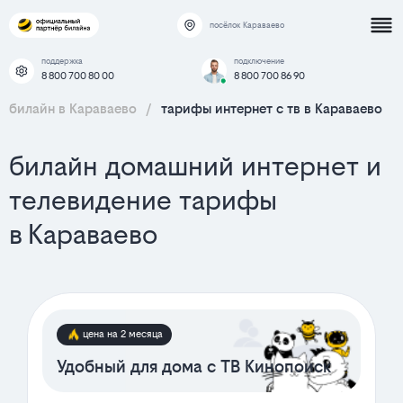
посёлок Караваево
поддержка
подключение
8 800 700 80 00
8 800 700 86 90
билайн в Караваево
/
тарифы интернет c тв в Караваево
билайн домашний интернет и
телевидение тарифы
в Караваево
цена на 2 месяца
Удобный для дома с ТВ Кинопоиск