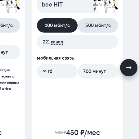
bee HIT
бит/с
100 мбит/с
500 мбит/с
м
221
канал
инут
мобильная связь
каждый
∞ гб
700 минут
тернет с
ении первых
П с 4го
с
450 ₽/мес
900 ₽