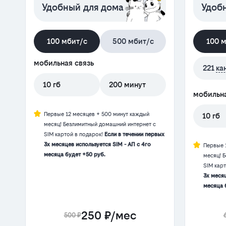
Удобный для дома
Удобн
100 мбит/с
500 мбит/с
100 
мобильная связь
221
ка
10 гб
200 минут
мобильна
Первые 12 месяцев + 500 минут каждый
10 гб
месяц! Безлимитный домашний интернет с
SIM картой в подарок!
Если в течении первых
3х месяцев используется SIM - АП с 4го
Первые 
месяца будет +50 руб.
месяц! 
SIM кар
3х месяц
месяца 
250 ₽/мес
500 ₽