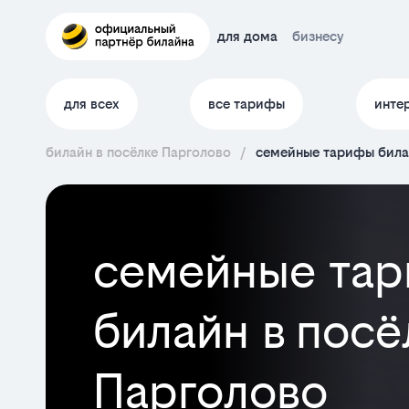
для дома
бизнесу
для всех
все тарифы
инте
билайн в посёлке Парголово
/
семейные тарифы била
семейные тар
билайн в посё
Парголово