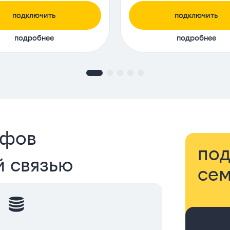
подключить
подключить
подробнее
подробнее
ифов
под
й связью
сем