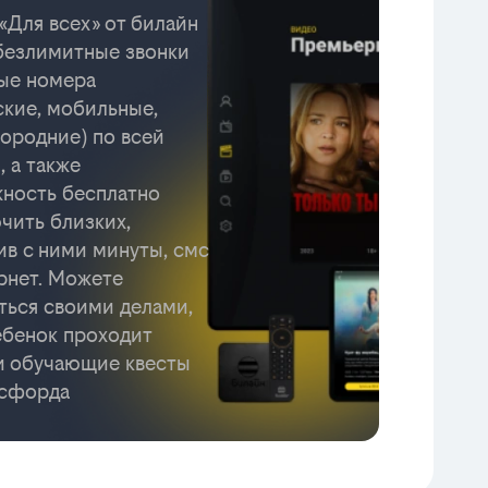
«Для всех» от билайн
безлимитные звонки
ые номера
ские, мобильные,
ородние) по всей
, а также
ность бесплатно
чить близких,
ив с ними минуты, смс
рнет. Можете
ться своими делами,
ебенок проходит
и обучающие квесты
ксфорда