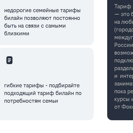
Тариф 
недорогие семейные тарифы
— это 
билайн позволяют постоянно
на люб
быть на связи с самыми
(город
близкими
междуг
России
возмож
подклю
раздел
и инте
занима
гибкие тарифы - подбирайте
пока р
подходящий тариф билайн по
курсы 
потребностям семьи
от Фо