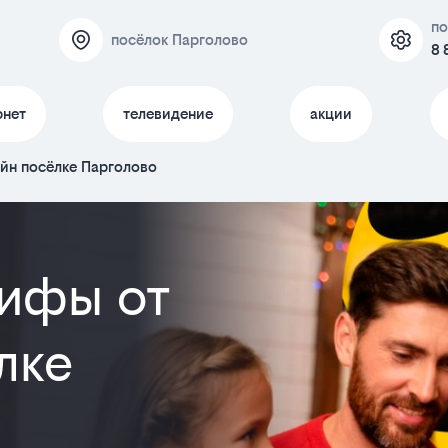
по
посёлок Парголово
8 
рнет
телевидение
акции
йн посёлке Парголово
ифы от
лке