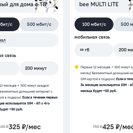
ый для дома с ТВ
bee MULTI LITE
мбит/с
500 мбит/с
100 мбит/с
500 м
мобильная связь
нал
∞ гб
200 м
я связь
Первые 12 месяцев + 500 минут 
200 минут
месяц! Безлимитный домашний ин
SIM картой в подарок!
Если в теч
3х месяцев используется SIM - А
12 месяцев + 500 минут каждый
месяца будет +50 руб.
Безлимитный домашний интернет с
той в подарок!
Если в течении первых
ев используется SIM - АП с 4го
будет +50 руб.
325 ₽/мес
425 ₽/ме
650 ₽
750 ₽