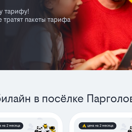
у тарифу!
 тратят пакеты тарифа
илайн в посёлке Парголо
а на 2 месяца
цена на 2 месяца