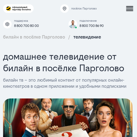
посёлок Парголово
поддержка
подключение
8 800 700 80 00
8 800 700 86 90
билайн в посёлке Парголово
/
телевидение
домашнее телевидение от
билайн в посёлке Парголово
билайн тв – это любимый контент от популярных онлайн-
кинотеатров в одном приложении и удобными подписками