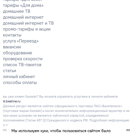
тарифы «Для дома»
домашнее ТВ
домашний интернет
домашний интернет и ТВ
промо-тарифы и акции
контакты
услуга «Переезд»
вакансии
оборудование
проверка скорости
список ТВ-пакетов
статьи
личный кабинет
способы оплаты
вы уже клиент билайн? Вы можете управлять услугами в личнoм кaбинeтe:
lk.beeline.ru
Данный ресурс является сайтом официального партнера ПАО «Вымпелком»
(торговая марка билайн) и носит исключительно информационный характер и ни
при каких условиях не является публичной офертой, определяемой
положениями Статьи 437 (2) Гражданского кодекса РФ. Подробную информацию
о тарифах, услугах, предоставляемых компанией, а также об ограничениях Вы
можете уточнить на сайте www.beeline.ru и по телефону
8 800 700 80 00
.
Политика
Мы используем куки, чтобы пользоваться сайтом было