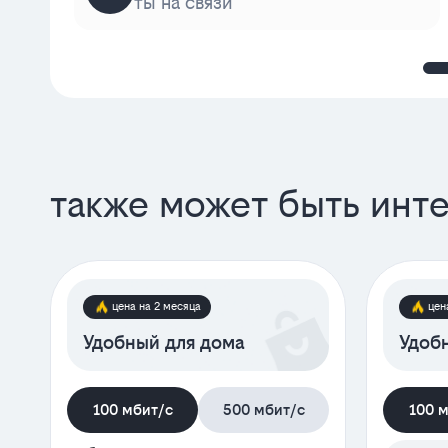
ты на связи
также может быть инт
цена на 2 месяца
цен
Удобный для дома
Удобн
100 мбит/с
500 мбит/с
100 