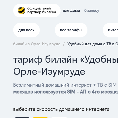
для дома
бизнесу
для всех
все тарифы
инте
билайн в Орле-Изумруде
/
Удобный для дома с ТВ в 
тариф билайн «Удобны
Орле-Изумруде
Безлимитный домашний интернет + ТВ с SIM 
месяцев используется SIM - АП с 4го месяца
выберите скорость домашнего интернета