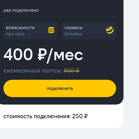
уже подключено
возможности
сервисы
при нуле
билайна
400 ₽/мес
ежемесячный палтеж:
800 ₽
подключить
стоимость подключения: 250 ₽