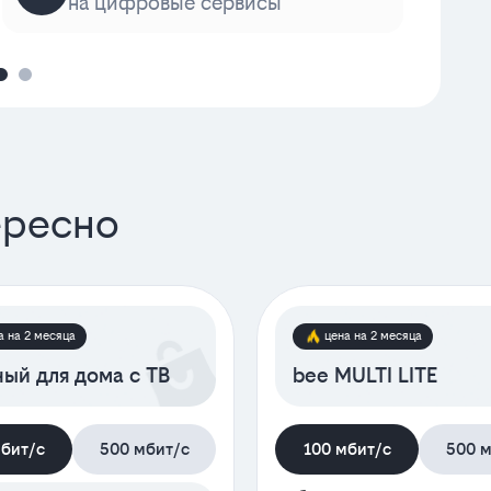
на цифровые сервисы
к
ересно
а на 2 месяца
цена на 2 месяца
ый для дома с ТВ
bee MULTI LITE
мбит/с
500 мбит/с
100 мбит/с
500 м