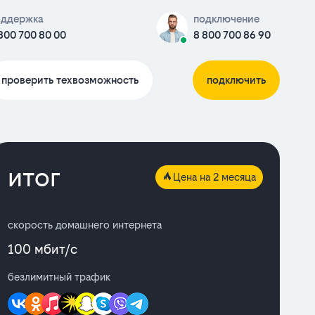
оддержка
подключение
800 700 80 00
8 800 700 86 90
проверить техвозможность
подключить
итог
Цена на 2 месяца
скорость домашнего интернета
100 мбит/с
безлимитный трафик