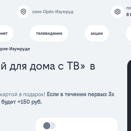
п
село Орёл-Изумруд
8 
рнет
телевидение
акции
Орле-Изумруде
й для дома с ТВ» в
картой в подарок!
Если в течении первых 3х
 будет +150 руб.