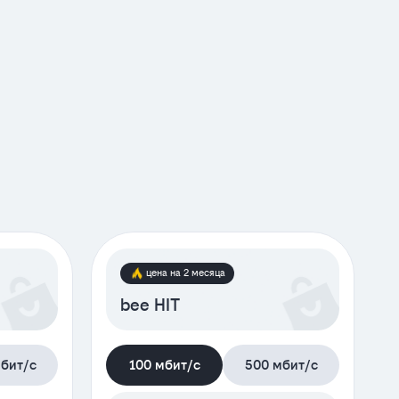
лиентам 60+
+50 гб е
цена на 2 месяца
bee HIT
бит/с
100 мбит/с
500 мбит/с