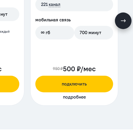
221
канал
инут
мобильная связь
м
каждый
∞ гб
700 минут
с
500 ₽/мес
950 ₽
подключить
подробнее