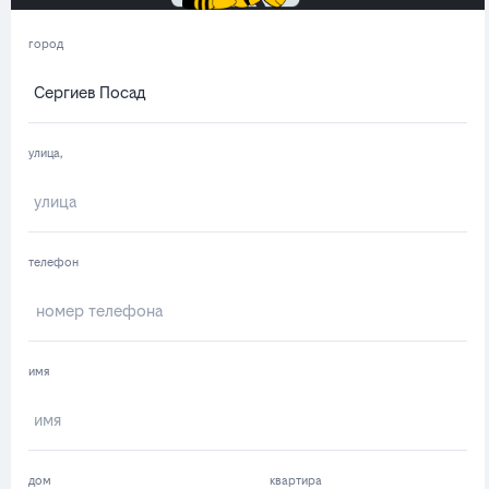
город
улица,
телефон
имя
дом
квартира