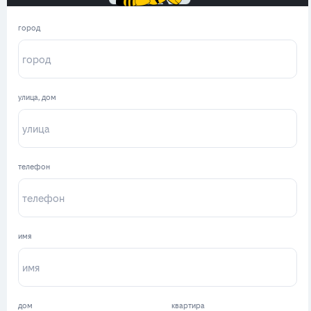
город
улица, дом
телефон
имя
дом
квартира