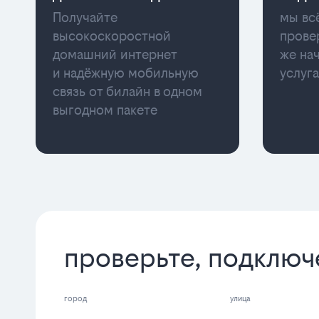
Получайте
мы вс
высокоскоростной
прове
домашний интернет
же на
и надёжную мобильную
услуг
связь от билайн в одном
выгодном пакете
проверьте, подключ
город
улица