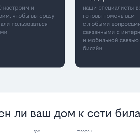
ё настроим и
наши специалисты в
рим, чтобы вы сразу
готовы помочь вам
чали пользоваться
с любыми вопросами
ами
связанными с интер
и мобильной связью
билайн
ен ли ваш дом к сети бил
дом
телефон