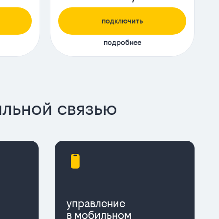
подключить
подробнее
ильной связью
управление
в мобильном