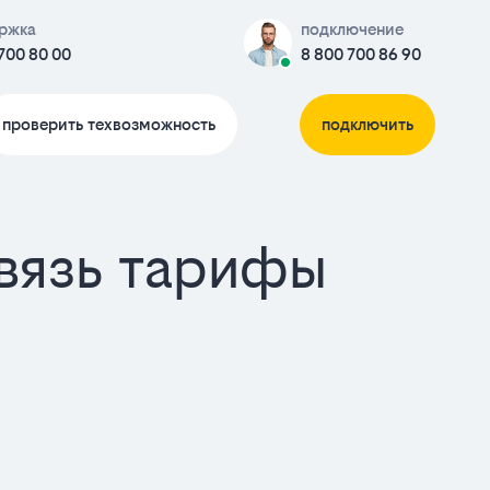
ржка
подключение
700 80 00
8 800 700 86 90
проверить техвозможность
подключить
связь тарифы