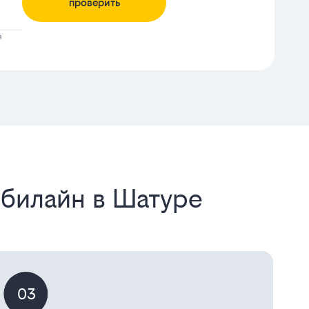
проверить
я
 билайн в Шатуре
03