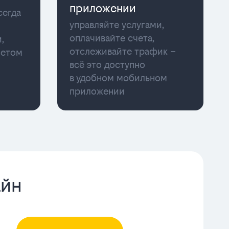
приложении
сегда
управляйте услугами,
оплачивайте счета,
,
отслеживайте трафик –
нетом
всё это доступно
в удобном мобильном
приложении
айн