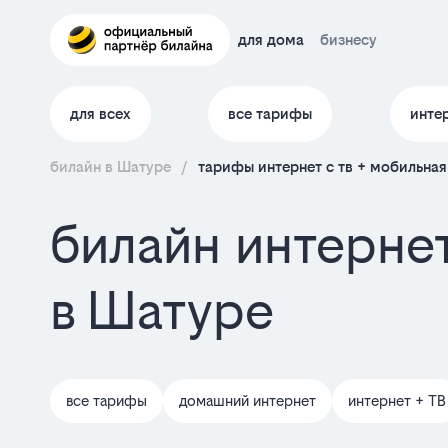
для дома
бизнесу
для всех
все тарифы
инте
билайн в Шатуре
/
тарифы интернет c тв + мобильная
билайн интернет
в Шатуре
все тарифы
домашний интернет
интернет + ТВ