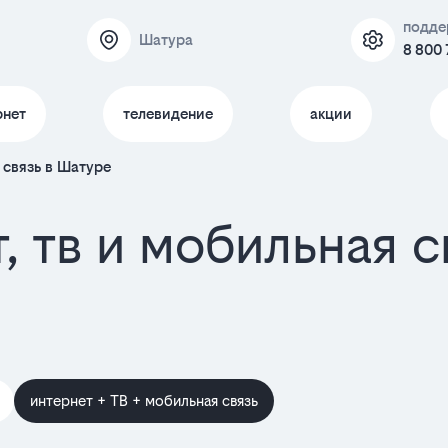
подде
Шатура
8 800 
рнет
телевидение
акции
 связь в Шатуре
, тв и мобильная 
интернет + ТВ + мобильная связь