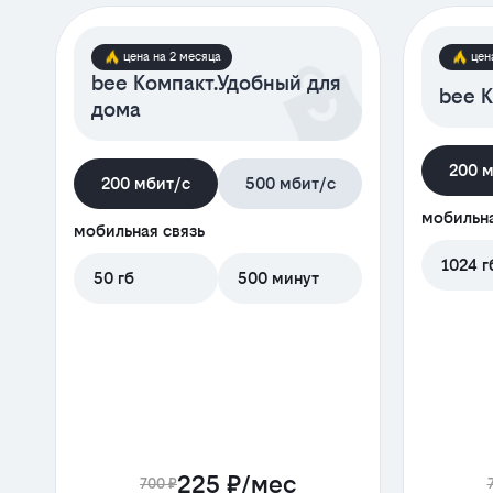
цена на 2 месяца
цен
bee Компакт.Удобный для
bee К
дома
200 
200 мбит/с
500 мбит/с
мобильна
мобильная связь
1024 г
50 гб
500 минут
225 ₽/мес
700 ₽