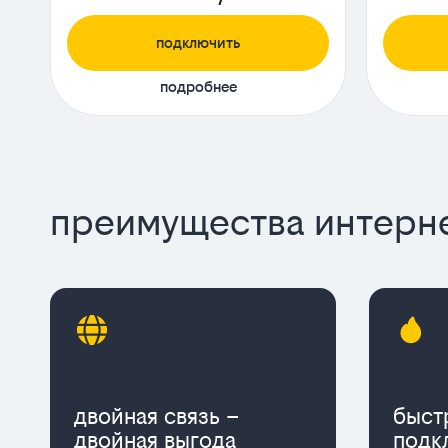
подключить
подробнее
преимущества интерне
двойная связь –
быст
двойная выгода
подк