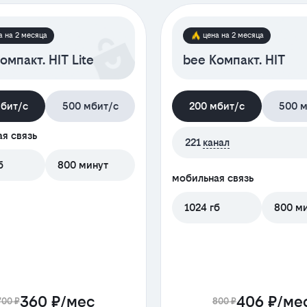
а на 2 месяца
цена на 2 месяца
омпакт. HIT Lite
bee Компакт. HIT
мбит/с
500 мбит/с
200 мбит/с
500 м
я связь
221
канал
б
800 минут
мобильная связь
1024 гб
800 м
360 ₽/мес
406 ₽/ме
700 ₽
800 ₽