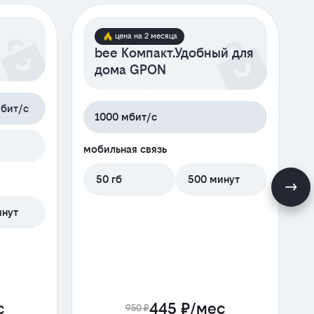
цена на 2 месяца
bee Компакт.Удобный для
дома GPON
бит/с
1000 мбит/с
м
мобильная связь
50 гб
500 минут
инут
с
445 ₽/мес
950 ₽