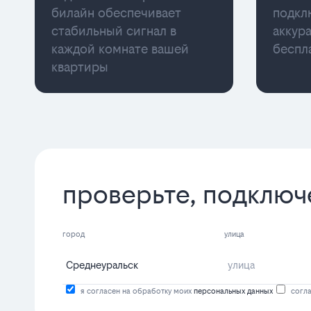
билайн обеспечивает
подкл
стабильный сигнал в
аккур
каждой комнате вашей
беспл
квартиры
проверьте, подключ
город
улица
я согласен на обработку моих
персональных данных
согла