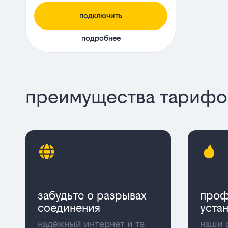
подключить
подробнее
преимущества тарифов
забудьте о разрывах
проф
соединения
уста
надёжный интернет и тв
наши 