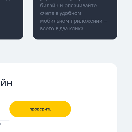
билайн и оплачивайте
счета в удобном
мобильном приложении –
всего в два клика
айн
проверить
я