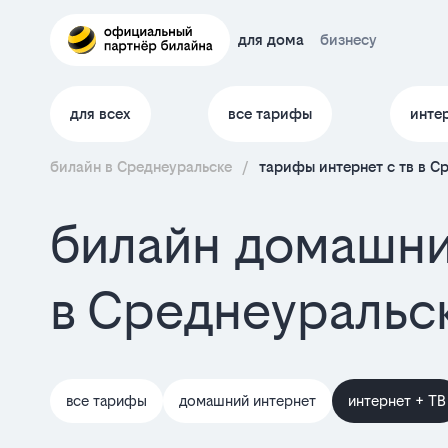
для дома
бизнесу
для всех
все тарифы
инте
билайн в Среднеуральске
/
тарифы интернет c тв в С
билайн домашни
в Среднеуральс
все тарифы
домашний интернет
интернет + ТВ