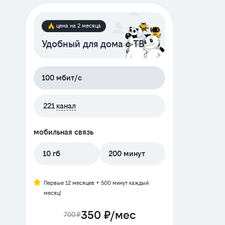
цена на 2 месяца
Удобный для дома с ТВ
100 мбит/с
221
канал
мобильная связь
10 гб
200 минут
Первые 12 месяцев + 500 минут каждый
месяц!
350 ₽/мес
700 ₽