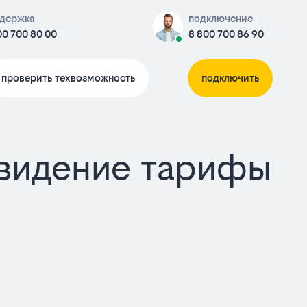
держка
подключение
00 700 80 00
8 800 700 86 90
проверить техвозможность
подключить
евидение тарифы