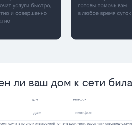
ючат услуги быстро,
готовы помочь вам
атно и совершенно
в любое время суток
атно
ен ли ваш дом к сети бил
дом
телефон
сен получать по смс и электронной почте уведомления, рассылки и спецпредложени