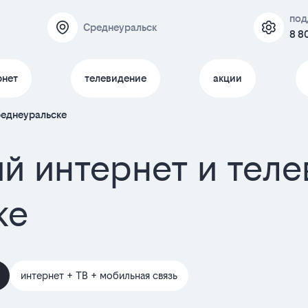
под
Среднеуральск
8 8
рнет
телевидение
акции
реднеуральске
й интернет и тел
ке
интернет + ТВ + мобильная связь