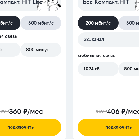
омпакт. HIT Lite
bee Компакт. HIT
мбит/с
500 мбит/с
200 мбит/с
500 м
я связь
221
канал
б
800 минут
мобильная связь
1024 гб
800 м
360 ₽/мес
406 ₽/ме
700 ₽
800 ₽
подключить
подключить