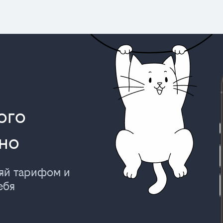
ого
но
ляй тарифом и
ебя