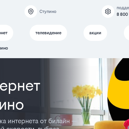
подде
Ступино
8 800
рнет
телевидение
акции
пино
ернет
пино
ка интернета от билайн —