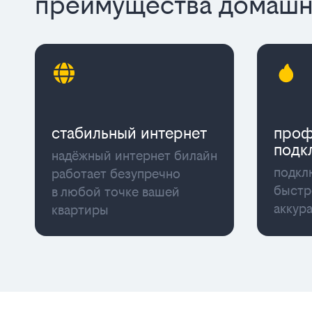
преимущества домашне
cтабильный интернет
проф
подк
надёжный интернет билайн
подкл
работает безупречно
быстр
в любой точке вашей
аккур
квартиры