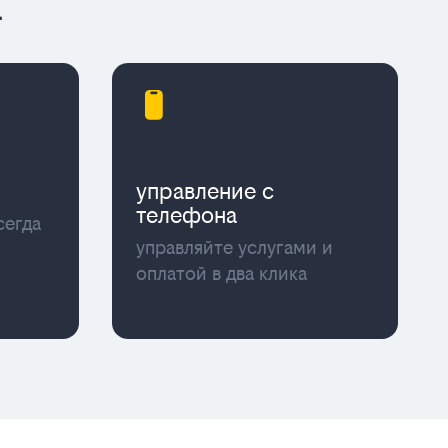
а
управление с
телефона
сегда
управляйте услугами и
оплатой в два клика