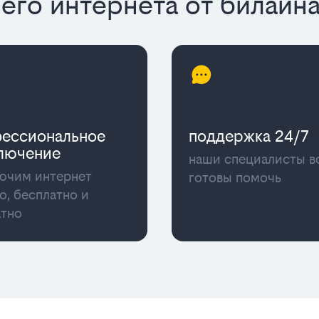
го интернета от билайн
ессиональное
поддержка 24/7
лючение
наши специалисты в
ючим интернет
готовы помочь
о, бесплатно и
атно