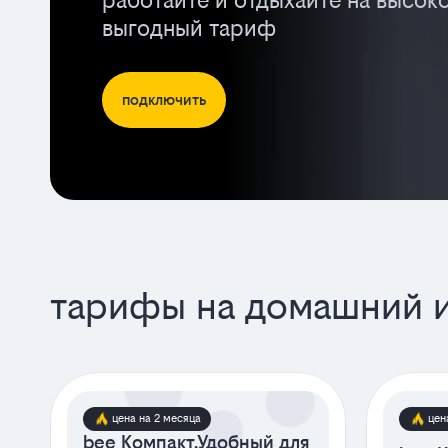
работайте и отдыхайте на высок
выгодный тариф
подключить
тарифы на домашний 
цена на 2 месяца
цен
bee Компакт.Удобный для