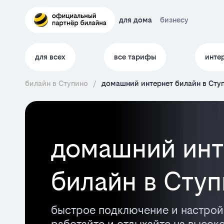
для дома
бизнесу
для всех
все тарифы
инте
билайн в Ступино
/
домашний интернет билайн в Сту
домашний инт
билайн в Сту
быстрое подключение и настрой