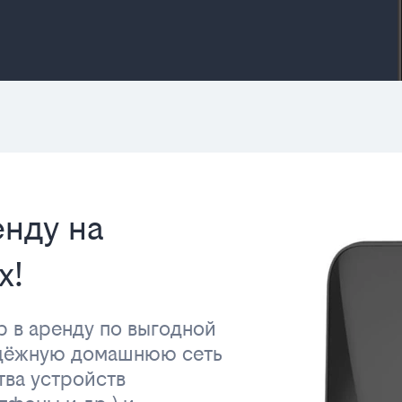
енду на
х!
р в аренду по выгодной
адёжную домашнюю сеть
тва устройств