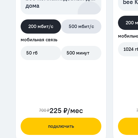
bee К
дома
200 
200 мбит/с
500 мбит/с
мобильна
мобильная связь
1024 г
50 гб
500 минут
225 ₽/мес
700 ₽
подключить