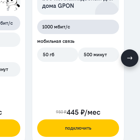
дома GPON
бит/с
1000 мбит/с
м
мобильная связь
50 гб
500 минут
инут
с
445 ₽/мес
950 ₽
подключить