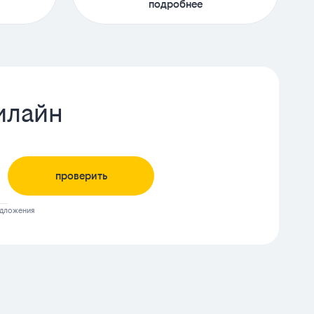
подробнее
илайн
проверить
едложения