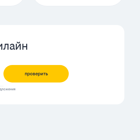
илайн
проверить
едложения
а