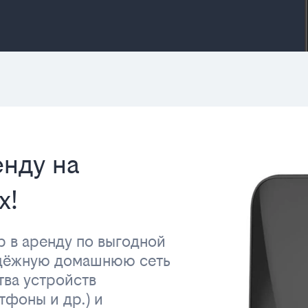
енду на
х!
р в аренду по выгодной
адёжную домашнюю сеть
тва устройств
тфоны и др.) и