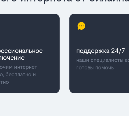
ессиональное
поддержка 24/7
лючение
наши специалисты в
ючим интернет
готовы помочь
о, бесплатно и
атно