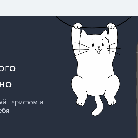
ого
но
ляй тарифом и
ебя