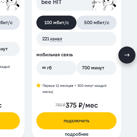
bee HIT
бит/с
100 мбит/с
500 мбит/с
221
канал
инут
мобильная связь
м
каждый
∞ гб
700 минут
Первые 12 месяцев + 300 минут каждый
месяц!
с
375 ₽/мес
750 ₽
подключить
подробнее