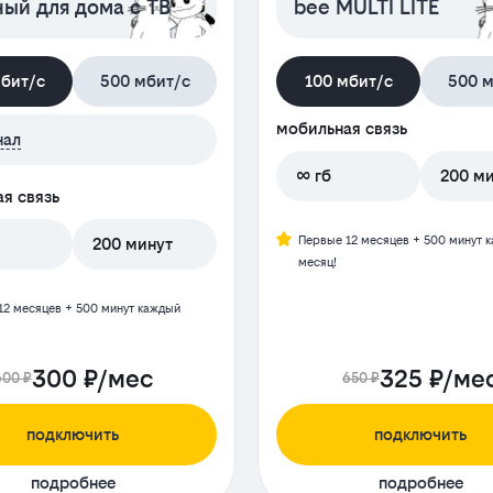
ый для дома с ТВ
bee MULTI LITE
мбит/с
500 мбит/с
100 мбит/с
500 м
мобильная связь
нал
∞ гб
200 м
я связь
Первые 12 месяцев + 500 минут 
200 минут
месяц!
12 месяцев + 500 минут каждый
300 ₽/мес
325 ₽/ме
600 ₽
650 ₽
подключить
подключить
подробнее
подробнее