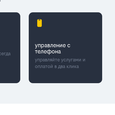
управление с
телефона
сегда
управляйте услугами и
оплатой в два клика