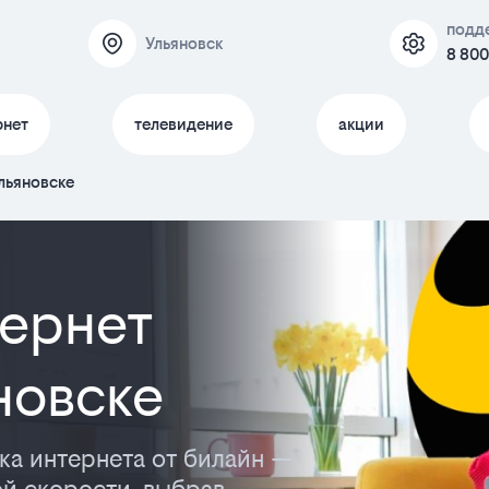
подд
Ульяновск
8 800
рнет
телевидение
акции
льяновске
ернет
новске
ка интернета от билайн —