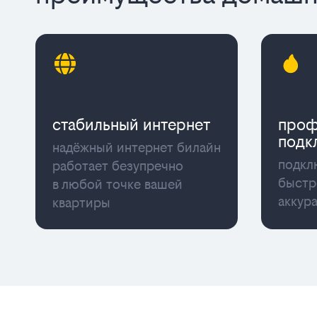
cтабильный интернет
проф
подк
надёжный интернет билайн
подкл
работает безупречно
быстр
в любой точке вашей
аккур
квартиры