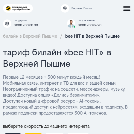
Верхняя Пышма
поддержка
подключение
8 800 700 80 00
8 800 700 86 90
билайн в Верхней Пышме
/
bee HIT в Верхней Пышме
тариф билайн «bee HIT» в
Верхней Пышме
Первые 12 месяцев + 300 минут каждый месяц!
Мобильная связь, интернет и ТВ для вас и вашей семьи.
Неограниченный трафик на соцсети, мессенджеры, музыку,
видео! Доступна опция «Делись безлимитами».
Доступен новый цифровой ресурс - AI-токены,
предлагающий доступ к нейросетям, входящим в подписку. В
рамках подписки предоставляется 300 AI-токенов.
выберите скорость домашнего интернета