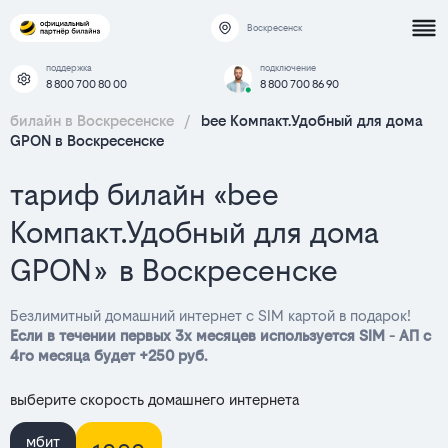
Воскресенск
поддержка
подключение
8 800 700 80 00
8 800 700 86 90
билайн в Воскресенске
/
bee Компакт.Удобный для дома
GPON в Воскресенске
тариф билайн «bee
Компакт.Удобный для дома
GPON» в Воскресенске
Безлимитный домашний интернет с SIM картой в подарок!
Если в течении первых 3х месяцев используется SIM - АП с
4го месяца будет +250 руб.
выберите скорость домашнего интернета
мбит