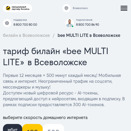
Всеволожск
поддержка
подключение
8 800 700 80 00
8 800 700 86 90
билайн в Всеволожске
/
bee MULTI LITE в Всеволожске
тариф билайн «bee MULTI
LITE» в Всеволожске
Первые 12 месяцев + 500 минут каждый месяц! Мобильная
связь и интернет. Неограниченный трафик на соцсети,
мессенджеры и музыку!
Доступен новый цифровой ресурс - AI-токены,
предлагающий доступ к нейросетям, входящим в подписку. В
рамках подписки предоставляется 300 AI-токенов.
выберите скорость домашнего интернета
мбит