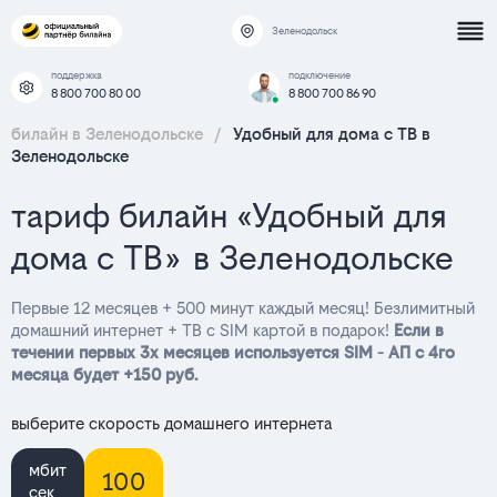
Зеленодольск
поддержка
подключение
8 800 700 80 00
8 800 700 86 90
билайн в Зеленодольске
/
Удобный для дома с ТВ в
Зеленодольске
тариф билайн «Удобный для
дома с ТВ» в Зеленодольске
Первые 12 месяцев + 500 минут каждый месяц! Безлимитный
домашний интернет + ТВ с SIM картой в подарок!
Если в
течении первых 3х месяцев используется SIM - АП с 4го
месяца будет +150 руб.
выберите скорость домашнего интернета
мбит
100
сек