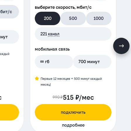
выберите скорость, мбит/с
бит/с
200
500
1000
м
221
канал
инут
мобильная связь
каждый
∞ гб
700 минут
Первые 12 месяцев + 500 минут каждый
месяц!
с
515 ₽/мес
990 ₽
подключить
подробнее