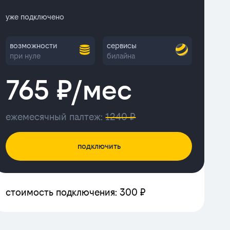
уже подключено
возможности
сервисы
при нуле
билайна
765 ₽/мес
ежемесячный палтеж:
1240 ₽
подключить
стоимость подключения: 300 ₽