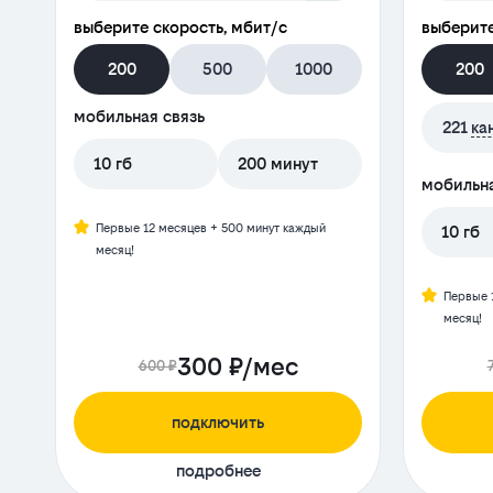
выберите скорость, мбит/с
выберите
200
500
1000
200
мобильная связь
221
ка
10 гб
200 минут
мобильна
Первые 12 месяцев + 500 минут каждый
10 гб
месяц!
Первые 
месяц!
300 ₽/мес
600 ₽
подключить
подробнее