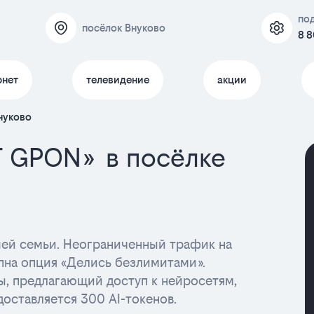
по
посёлок Внуково
8 8
рнет
телевидение
акции
нуково
T GPON» в посёлке
ашей семьи. Неограниченный трафик на
пна опция «Делись безлимитами».
ы, предлагающий доступ к нейросетям,
доставляется 300 AI-токенов.