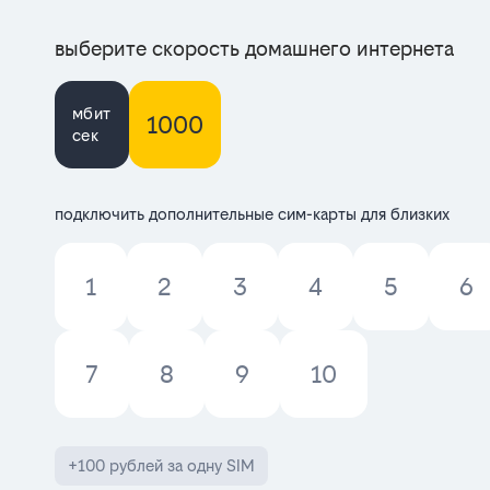
выберите скорость домашнего интернета
мбит
1000
сек
подключить дополнительные сим-карты для близких
1
2
3
4
5
6
7
8
9
10
+100 рублей за одну SIM