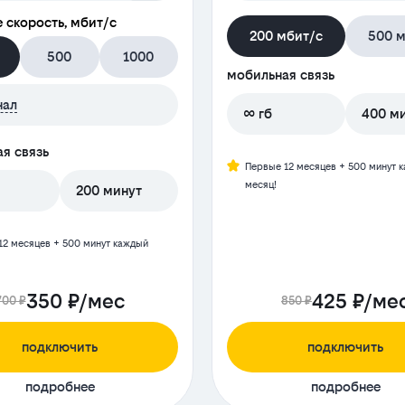
 скорость, мбит/с
200 мбит/с
500 м
500
1000
мобильная связь
нал
∞ гб
400 м
я связь
Первые 12 месяцев + 500 минут 
месяц!
200 минут
12 месяцев + 500 минут каждый
350 ₽/мес
425 ₽/ме
700 ₽
850 ₽
подключить
подключить
подробнее
подробнее