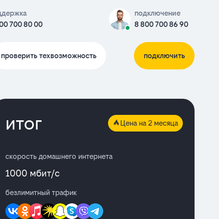
ддержка
подключение
00 700 80 00
8 800 700 86 90
проверить техвозможность
подключить
итог
Цена на 2 месяца
скорость домашнего интернета
1000 мбит/с
безлимитный трафик