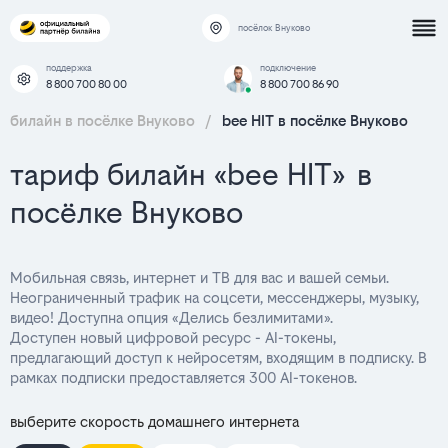
посёлок Внуково
поддержка
подключение
8 800 700 80 00
8 800 700 86 90
билайн в посёлке Внуково
/
bee HIT в посёлке Внуково
тариф билайн «bee HIT» в
посёлке Внуково
Мобильная связь, интернет и ТВ для вас и вашей семьи.
Неограниченный трафик на соцсети, мессенджеры, музыку,
видео! Доступна опция «Делись безлимитами».
Доступен новый цифровой ресурс - AI-токены,
предлагающий доступ к нейросетям, входящим в подписку. В
рамках подписки предоставляется 300 AI-токенов.
выберите скорость домашнего интернета