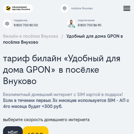
посёлок Внуково
поддержка
подключение
8 800 700 80 00
8 800 700 86 90
билайн в посёлке Внуково
/
Удобный для дома GPON в
посёлке Внуково
тариф билайн «Удобный для
дома GPON» в посёлке
Внуково
Безлимитный домашний интернет с SIM картой в подарок!
Если в течении первых 3х месяцев используется SIM - АП с
4го месяца будет +300 руб.
выберите скорость домашнего интернета
мбит