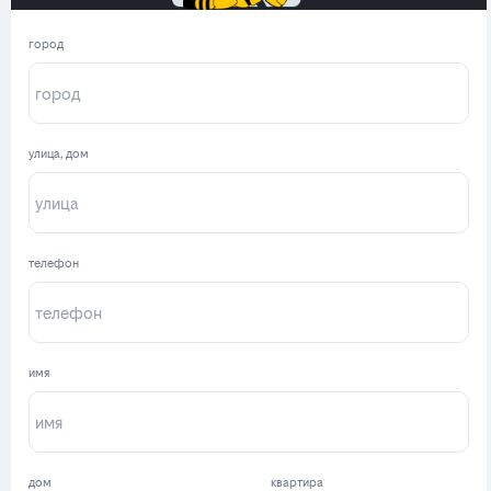
город
улица, дом
телефон
имя
дом
квартира