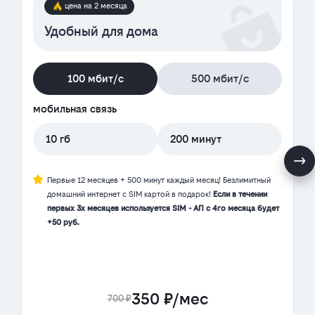
цена на 2 месяца
Удобный для дома
100 мбит/с
500 мбит/с
мобильная связь
10 гб
200 минут
Первые 12 месяцев + 500 минут каждый месяц! Безлимитный
домашний интернет с SIM картой в подарок!
Если в течении
первых 3х месяцев используется SIM - АП с 4го месяца будет
+50 руб.
350 ₽/мес
700 ₽