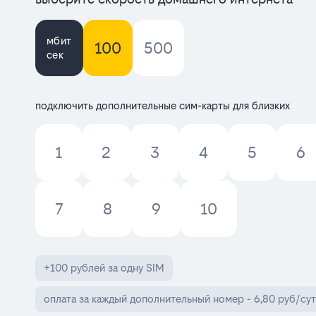
мбит
100
500
сек
подключить дополнительные сим-карты для близких
1
2
3
4
5
6
7
8
9
10
+100 рублей за одну SIM
оплата за каждый дополнительный номер - 6,80 руб/сут