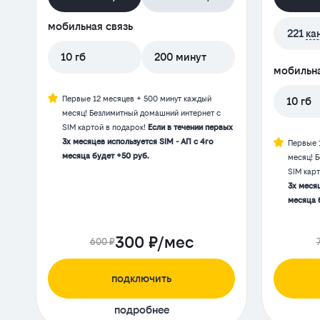
мобильная связь
221
ка
10 гб
200 минут
мобильна
Первые 12 месяцев + 500 минут каждый
10 гб
месяц! Безлимитный домашний интернет с
SIM картой в подарок!
Если в течении первых
3х месяцев используется SIM - АП с 4го
Первые 
месяца будет +50 руб.
месяц! 
SIM кар
3х месяц
месяца 
300 ₽/мес
600 ₽
подключить
подробнее