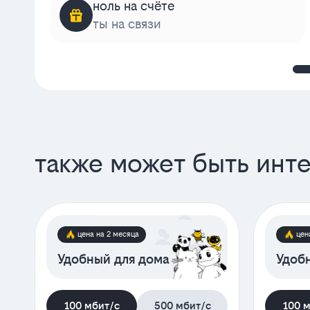
ноль на счёте
ты на связи
также может быть инт
цена на 2 месяца
цен
Удобный для дома
Удобн
100 мбит/с
500 мбит/с
100 