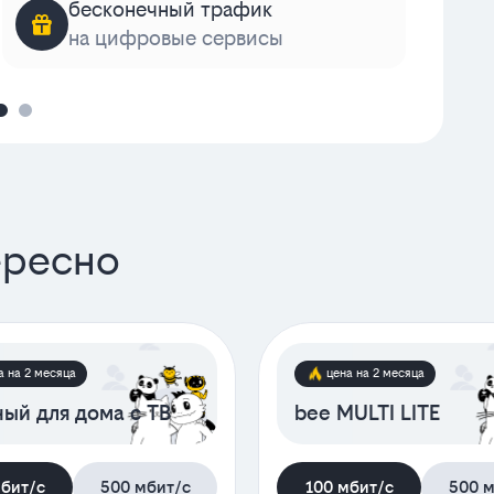
бесконечный трафик
на цифровые сервисы
к
ересно
а на 2 месяца
цена на 2 месяца
ый для дома с ТВ
bee MULTI LITE
мбит/с
500 мбит/с
100 мбит/с
500 м