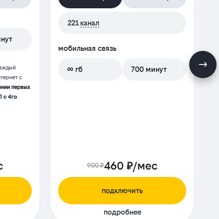
221
канал
инут
мобильная связь
м
каждый
∞ гб
700 минут
тернет с
ении первых
П с 4го
с
460 ₽/мес
900 ₽
подключить
подробнее