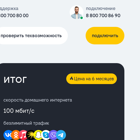
ддержка
подключение
800 700 80 00
8 800 700 86 90
проверить техвозможность
подключить
итог
Цена на 6 месяцев
скорость домашнего интернета
100 мбит/с
безлимитный трафик