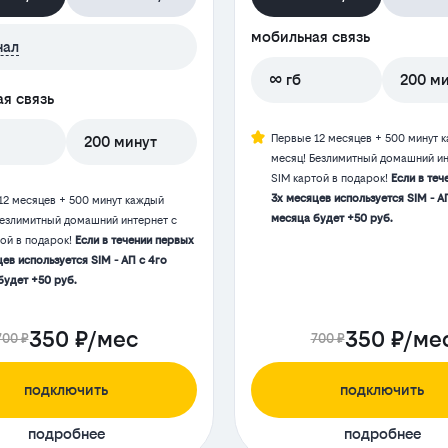
мобильная связь
нал
∞ гб
200 м
я связь
Первые 12 месяцев + 500 минут 
200 минут
месяц! Безлимитный домашний ин
SIM картой в подарок!
Если в теч
3х месяцев используется SIM - А
12 месяцев + 500 минут каждый
месяца будет +50 руб.
Безлимитный домашний интернет с
той в подарок!
Если в течении первых
ев используется SIM - АП с 4го
будет +50 руб.
350 ₽/мес
350 ₽/ме
700 ₽
700 ₽
подключить
подключить
подробнее
подробнее