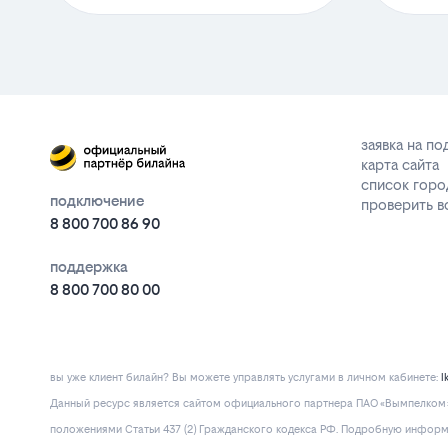
заявка на п
карта сайта
список горо
подключение
проверить 
8 800 700 86 90
поддержка
8 800 700 80 00
вы уже клиент билайн? Вы можете управлять услугами в личнoм кaбинeтe:
l
Данный ресурс является сайтом официального партнера ПАО «Вымпелком» 
положениями Статьи 437 (2) Гражданского кодекса РФ. Подробную информац