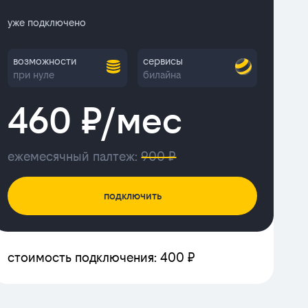
уже подключено
возможности
сервисы
при нуле
билайна
460 ₽/мес
ежемесячный палтеж:
900 ₽
подключить
стоимость подключения: 400 ₽