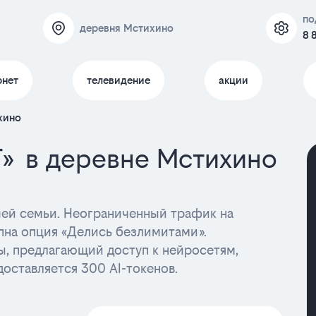
по
деревня Мстихино
8 
рнет
телевидение
акции
хино
T» в деревне Мстихино
ашей семьи. Неограниченный трафик на
пна опция «Делись безлимитами».
ы, предлагающий доступ к нейросетям,
доставляется 300 AI-токенов.