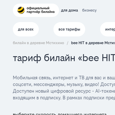
для дома
бизнесу
для всех
все тарифы
инте
билайн в деревне Мстихино
/
bee HIT в деревне Мсти
тариф билайн «bee HI
Мобильная связь, интернет и ТВ для вас и в
соцсети, мессенджеры, музыку, видео! Досту
Доступен новый цифровой ресурс - AI-токен
входящим в подписку. В рамках подписки пре
выберите скорость домашнего интернета