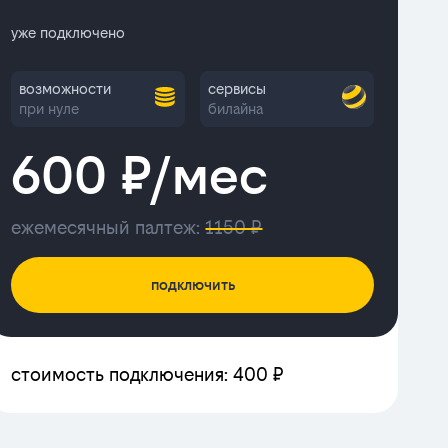
уже подключено
возможности
сервисы
при нуле
билайна
600 ₽/мес
ежемесячный палтеж:
1150 ₽
подключить
стоимость подключения: 400 ₽