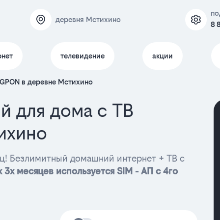
по
деревня Мстихино
8 
рнет
телевидение
акции
 GPON в деревне Мстихино
й для дома с ТВ
ихино
ц! Безлимитный домашний интернет + ТВ с
 3х месяцев используется SIM - АП с 4го