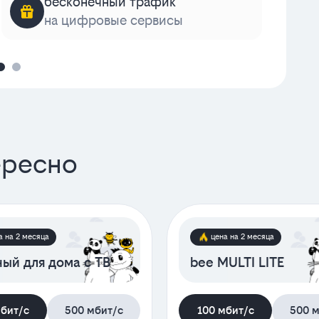
бесконечный трафик
на цифровые сервисы
к
ересно
а на 2 месяца
цена на 2 месяца
ый для дома с ТВ
bee MULTI LITE
мбит/с
500 мбит/с
100 мбит/с
500 м