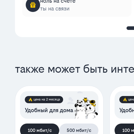
ноль на счёте
ты на связи
также может быть инт
цена на 2 месяца
цен
Удобный для дома
Удобн
100 мбит/с
500 мбит/с
100 