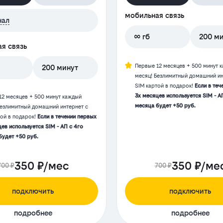
мобильная связь
нал
∞ гб
200 м
я связь
Первые 12 месяцев + 500 минут 
200 минут
месяц! Безлимитный домашний ин
SIM картой в подарок!
Если в теч
3х месяцев используется SIM - А
12 месяцев + 500 минут каждый
месяца будет +50 руб.
Безлимитный домашний интернет с
той в подарок!
Если в течении первых
ев используется SIM - АП с 4го
будет +50 руб.
350 ₽/мес
350 ₽/ме
700 ₽
700 ₽
подключить
подключить
подробнее
подробнее