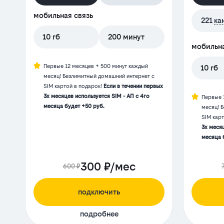
мобильная связь
221
ка
10 гб
200 минут
мобильна
Первые 12 месяцев + 500 минут каждый
10 гб
месяц! Безлимитный домашний интернет с
SIM картой в подарок!
Если в течении первых
3х месяцев используется SIM - АП с 4го
Первые 
месяца будет +50 руб.
месяц! 
SIM кар
3х месяц
месяца 
300 ₽/мес
600 ₽
подключить
подробнее