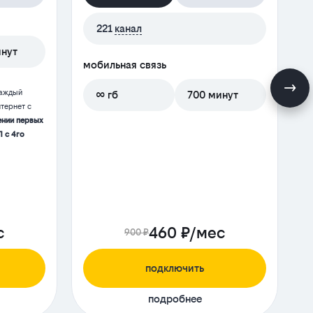
221
канал
инут
мобильная связь
м
каждый
∞ гб
700 минут
тернет с
ении первых
П с 4го
с
460 ₽/мес
900 ₽
подключить
подробнее