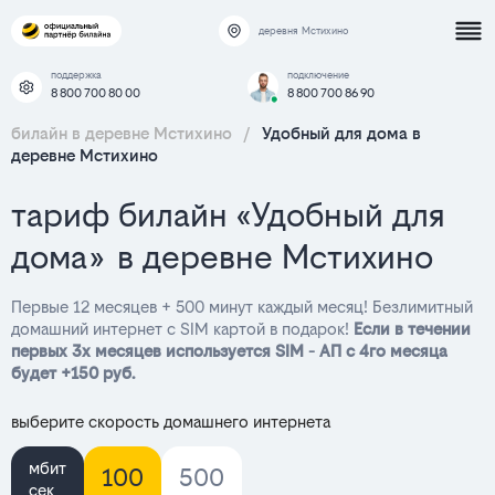
деревня Мстихино
поддержка
подключение
8 800 700 80 00
8 800 700 86 90
билайн в деревне Мстихино
/
Удобный для дома в
деревне Мстихино
тариф билайн «Удобный для
дома» в деревне Мстихино
Первые 12 месяцев + 500 минут каждый месяц! Безлимитный
домашний интернет с SIM картой в подарок!
Если в течении
первых 3х месяцев используется SIM - АП с 4го месяца
будет +150 руб.
выберите скорость домашнего интернета
мбит
100
500
сек