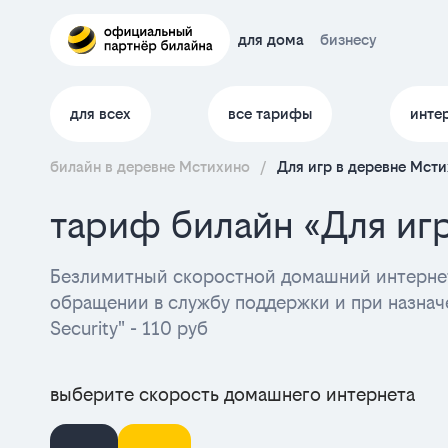
для дома
бизнесу
для всех
все тарифы
инте
билайн в деревне Мстихино
/
Для игр в деревне Мст
тариф билайн «Для иг
Безлимитный скоростной домашний интернет
обращении в службу поддержки и при назначе
Security" - 110 руб
выберите скорость домашнего интернета