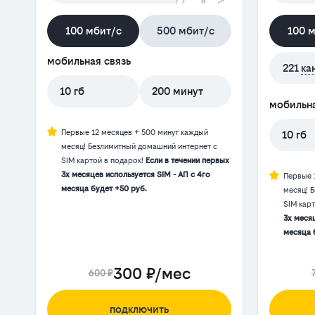
100 мбит/с
500 мбит/с
100 
мобильная связь
221
ка
10 гб
200 минут
мобильна
Первые 12 месяцев + 500 минут каждый
10 гб
месяц! Безлимитный домашний интернет с
SIM картой в подарок!
Если в течении первых
3х месяцев используется SIM - АП с 4го
Первые 
месяца будет +50 руб.
месяц! 
SIM кар
3х месяц
месяца 
300 ₽/мес
600 ₽
подключить