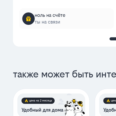
ноль на счёте
ты на связи
также может быть инт
цена на 2 месяца
цен
Удобный для дома
Удобн