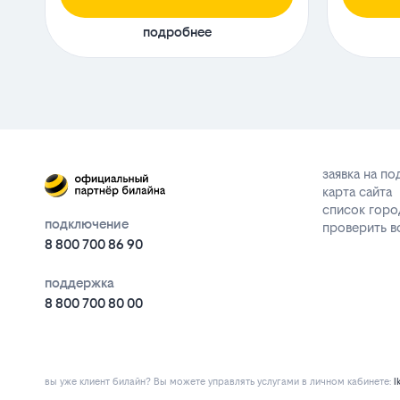
подробнее
заявка на п
карта сайта
список горо
подключение
проверить 
8 800 700 86 90
поддержка
8 800 700 80 00
вы уже клиент билайн? Вы можете управлять услугами в личнoм кaбинeтe:
l