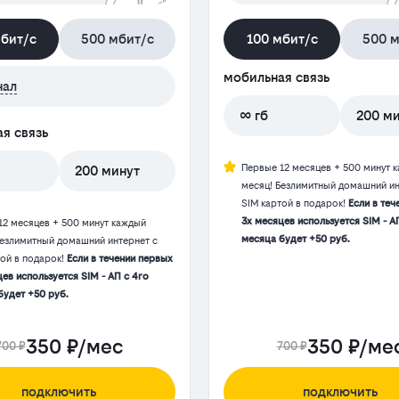
мбит/с
500 мбит/с
100 мбит/с
500 м
мобильная связь
нал
∞ гб
200 м
я связь
Первые 12 месяцев + 500 минут 
200 минут
месяц! Безлимитный домашний ин
SIM картой в подарок!
Если в теч
3х месяцев используется SIM - А
12 месяцев + 500 минут каждый
месяца будет +50 руб.
Безлимитный домашний интернет с
той в подарок!
Если в течении первых
ев используется SIM - АП с 4го
будет +50 руб.
350 ₽/мес
350 ₽/ме
700 ₽
700 ₽
подключить
подключить