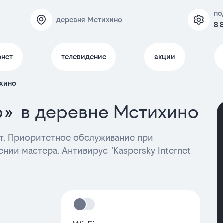
по
деревня Мстихино
8 
рнет
телевидение
акции
ихино
р» в деревне Мстихино
. Приоритетное обслуживание при
нии мастера. Антивирус "Kaspersky Internet