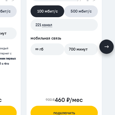
бит/с
100 мбит/с
500 мбит/с
221
канал
инут
мобильная связь
м
каждый
∞ гб
700 минут
тернет с
ении первых
П с 4го
с
460 ₽/мес
900 ₽
подключить