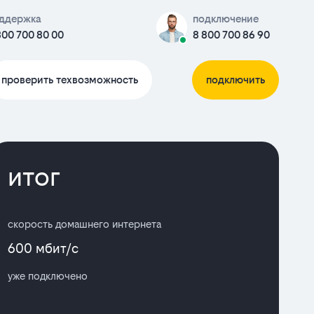
ддержка
подключение
800 700 80 00
8 800 700 86 90
проверить техвозможность
подключить
итог
скорость домашнего интернета
600 мбит/с
уже подключено