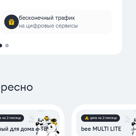
бесконечный трафик
на цифровые сервисы
к
ересно
а на 2 месяца
цена на 2 месяца
ый для дома с ТВ
bee MULTI LITE