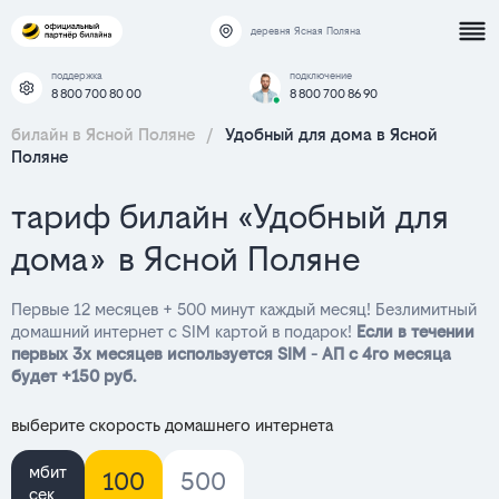
деревня Ясная Поляна
поддержка
подключение
8 800 700 80 00
8 800 700 86 90
билайн в Ясной Поляне
/
Удобный для дома в Ясной
Поляне
тариф билайн «Удобный для
дома» в Ясной Поляне
Первые 12 месяцев + 500 минут каждый месяц! Безлимитный
домашний интернет с SIM картой в подарок!
Если в течении
первых 3х месяцев используется SIM - АП с 4го месяца
будет +150 руб.
выберите скорость домашнего интернета
мбит
100
500
сек