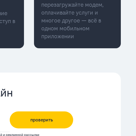
перезагружайте модем,
оплачивайте услуги и
ние
многое другое — всё в
ступ в
одном мобильном
приложении
айн
проверить
 и рекламной рассылки