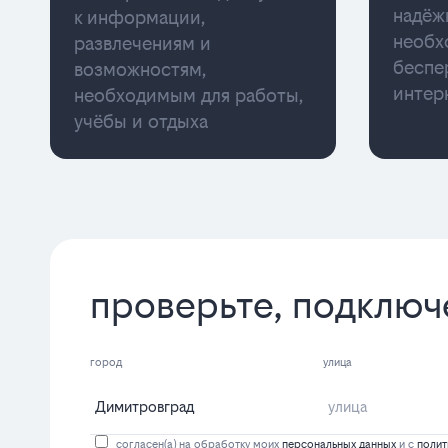
надёж
к информации,
необх
развлечениям и
беспе
возможностям,
интер
необходимым для работы,
учёбы и отдыха
проверьте, подключ
город
улица
согласен(а) на обработку моих
персональных данных
и с
полит