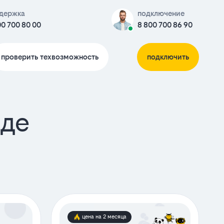
держка
подключение
00 700 80 00
8 800 700 86 90
проверить техвозможность
подключить
аде
цена на 2 месяца