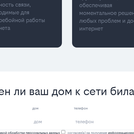
ность связи,
обеспечивая
одимые для
моментальное реше
ребойной работы
любых проблем и до
нета
интернет
ен ли ваш дом к сети бил
дом
телефон
икой обработки персональных данных
согласен(а) на получение
информационной