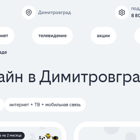
под
Димитровград
8 8
рнет
телевидение
акции
аде
айн в Димитровгр
интернет + ТВ + мобильная связь
а на 2 месяца