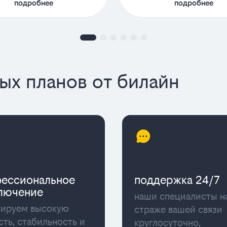
подробнее
подробнее
х планов от билайн
ессиональное
поддержка 24/7
лючение
наши специалисты н
тируем высокую
страже вашей связи
сть, стабильность и
круглосуточно,