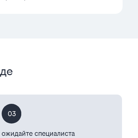
аде
03
ожидайте специалиста