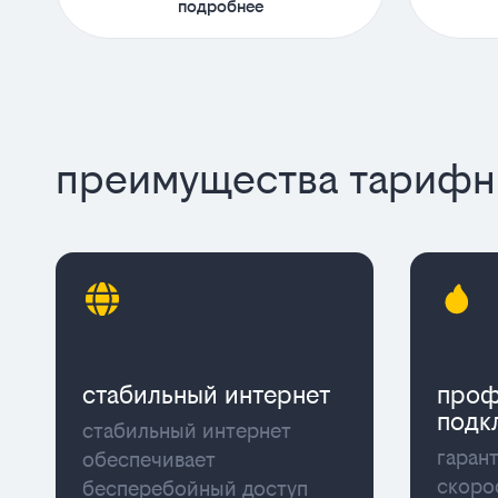
подробнее
преимущества тарифны
стабильный интернет
проф
подк
стабильный интернет
гаран
обеспечивает
скоро
бесперебойный доступ