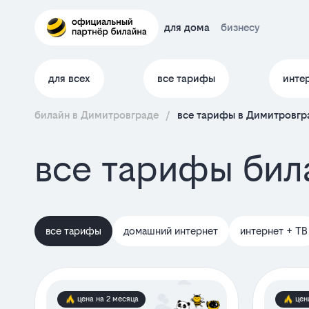
для дома
бизнесу
для всех
все тарифы
инте
билайн в Димитровграде
/
все тарифы в Димитровгр
все тарифы бил
все тарифы
домашний интернет
интернет + ТВ
цена на 2 месяца
цен