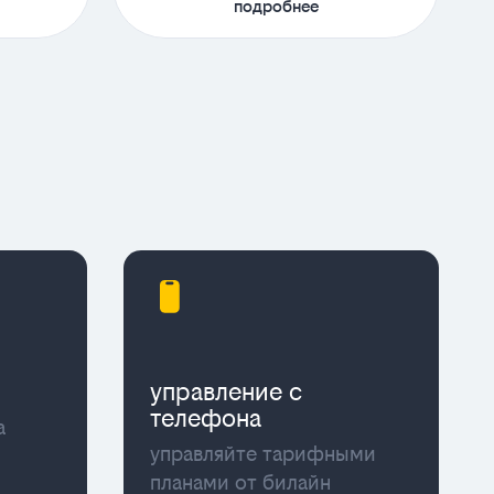
подробнее
управление с
телефона
а
управляйте тарифными
планами от билайн