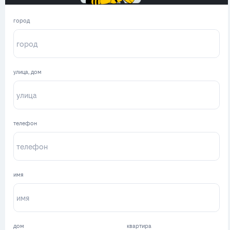
город
улица, дом
телефон
имя
дом
квартира