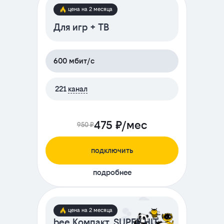
цена на 2 месяца
Для игр + ТВ
600 мбит/с
221
канал
475 ₽/мес
950 ₽
подключить
подробнее
цена на 2 месяца
bee Компакт. SUPER HIT