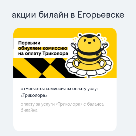
акции билайн в Егорьевске
отменяется комиссия за оплату услуг
ба
«Триколора»
мн
Ра
оплату за услуги «Триколора» с баланса
билайна