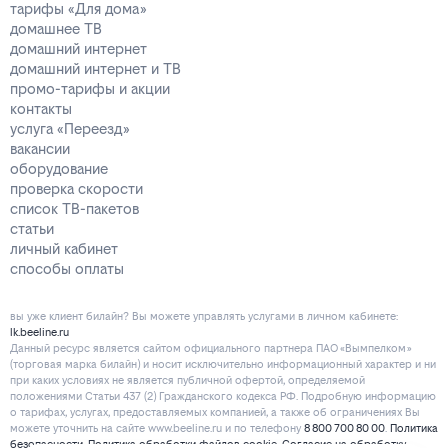
тарифы «Для дома»
домашнее ТВ
домашний интернет
домашний интернет и ТВ
промо-тарифы и акции
контакты
услуга «Переезд»
вакансии
оборудование
проверка скорости
список ТВ-пакетов
статьи
личный кабинет
способы оплаты
вы уже клиент билайн? Вы можете управлять услугами в личнoм кaбинeтe:
lk.beeline.ru
Данный ресурс является сайтом официального партнера ПАО «Вымпелком»
(торговая марка билайн) и носит исключительно информационный характер и ни
при каких условиях не является публичной офертой, определяемой
положениями Статьи 437 (2) Гражданского кодекса РФ. Подробную информацию
о тарифах, услугах, предоставляемых компанией, а также об ограничениях Вы
можете уточнить на сайте www.beeline.ru и по телефону
8 800 700 80 00
.
Политика
безопасности
.
Политика обработки файлов cookie
.
Согласие на обработку