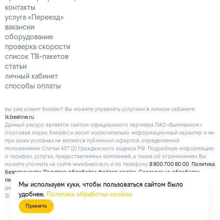
контакты
услуга «Переезд»
вакансии
оборудование
проверка скорости
список ТВ-пакетов
статьи
личный кабинет
способы оплаты
вы уже клиент билайн? Вы можете управлять услугами в личнoм кaбинeтe:
lk.beeline.ru
Данный ресурс является сайтом официального партнера ПАО «Вымпелком»
(торговая марка билайн) и носит исключительно информационный характер и ни
при каких условиях не является публичной офертой, определяемой
положениями Статьи 437 (2) Гражданского кодекса РФ. Подробную информацию
о тарифах, услугах, предоставляемых компанией, а также об ограничениях Вы
можете уточнить на сайте www.beeline.ru и по телефону
8 800 700 80 00
.
Политика
безопасности
.
Политика обработки файлов cookie
.
Согласие на обработку
персональных данных
. Отписаться от получения информационных рассылок от
Мы используем куки, чтобы пользоваться сайтом было
данного ресурса можно на
странице
.
удобнее.
Политика обработки cookies
© mirbeeline.ru - официальный партнер билайн. 2026 г.
Принять