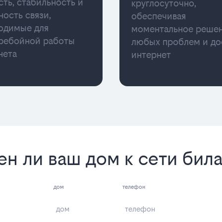
сть, стабильность и
круглосуточно,
ность связи,
обеспечивая
одимые для
моментальное реше
ребойной работы
любых проблем и до
нета
интернет
ен ли ваш дом к сети бил
дом
телефон