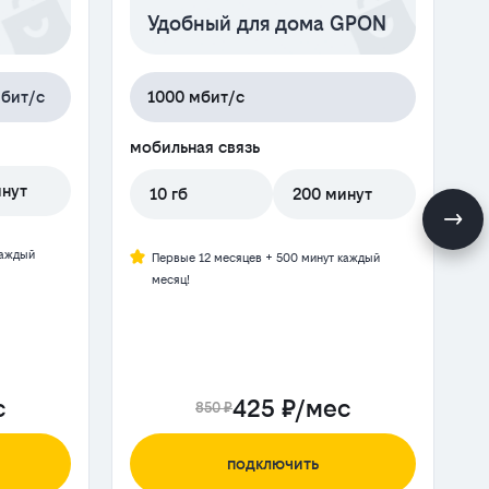
Удобный для дома GPON
бит/с
1000 мбит/с
мобильная связь
инут
10 гб
200 минут
каждый
Первые 12 месяцев + 500 минут каждый
месяц!
с
425 ₽/мес
850 ₽
подключить