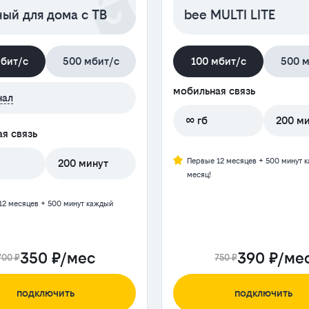
ый для дома с ТВ
bee MULTI LITE
мбит/с
500 мбит/с
100 мбит/с
500 м
мобильная связь
нал
∞ гб
200 м
я связь
Первые 12 месяцев + 500 минут 
200 минут
месяц!
12 месяцев + 500 минут каждый
350 ₽/мес
390 ₽/ме
700 ₽
750 ₽
подключить
подключить