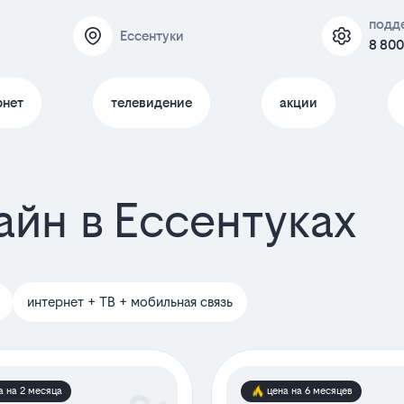
подд
Ессентуки
8 800
рнет
телевидение
акции
йн в Ессентуках
интернет + ТВ + мобильная связь
а на 2 месяца
цена на 6 месяцев