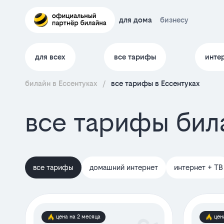
для дома
бизнесу
для всех
все тарифы
инте
билайн в Ессентуках
/
все тарифы в Ессентуках
все тарифы била
все тарифы
домашний интернет
интернет + ТВ
цена на 2 месяца
цен