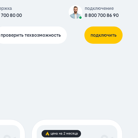
ержка
подключение
 700 80 00
8 800 700 86 90
проверить техвозможность
подключить
цена на 2 месяца