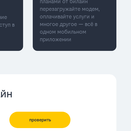
планами от билайн
перезагружайте модем,
оплачивайте услуги и
ние
многое другое — всё в
ступ в
одном мобильном
приложении
айн
проверить