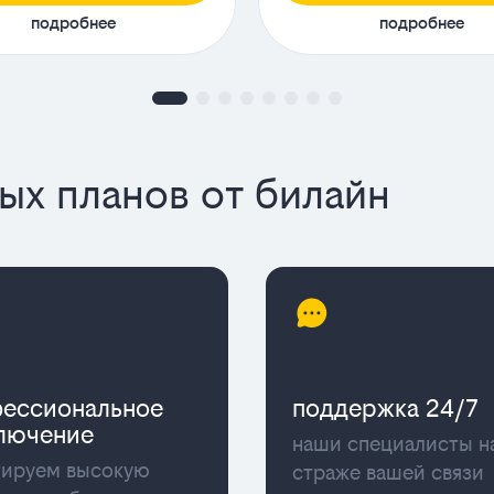
подробнее
подробнее
х планов от билайн
ессиональное
поддержка 24/7
лючение
наши специалисты н
тируем высокую
страже вашей связи