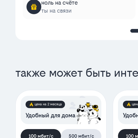
ноль на счёте
ты на связи
также может быть инт
цена на 2 месяца
цен
Удобный для дома
Удобн
100 мбит/с
500 мбит/с
100 