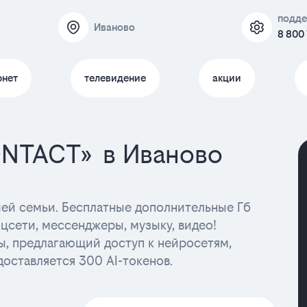
подд
Иваново
8 800
рнет
телевидение
акции
ONTACT» в Иваново
ашей семьи. Бесплатные дополнительные Гб
цсети, мессенджеры, музыку, видео!
ы, предлагающий доступ к нейросетям,
доставляется 300 AI-токенов.