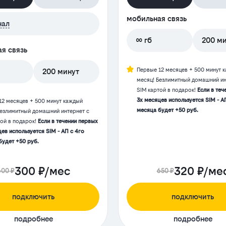
мобильная связь
нал
∞ гб
200 м
я связь
Первые 12 месяцев + 500 минут 
200 минут
месяц! Безлимитный домашний ин
SIM картой в подарок!
Если в теч
3х месяцев используется SIM - А
12 месяцев + 500 минут каждый
месяца будет +50 руб.
Безлимитный домашний интернет с
той в подарок!
Если в течении первых
ев используется SIM - АП с 4го
будет +50 руб.
300 ₽/мес
320 ₽/ме
600 ₽
650 ₽
подключить
подключить
подробнее
подробнее