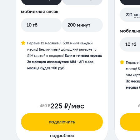
мобильная связь
221
ка
10 гб
200 минут
мобильна
Первые 12 месяцев + 500 минут каждый
10 гб
месяц! Безлимитный домашний интернет с
SIM картой в подарок!
Если в течении первых
3х месяцев используется SIM - АП с 4го
Первые 
месяца будет +50 руб.
месяц! 
SIM кар
3х месяц
месяца 
225 ₽/мес
450 ₽
подключить
подробнее