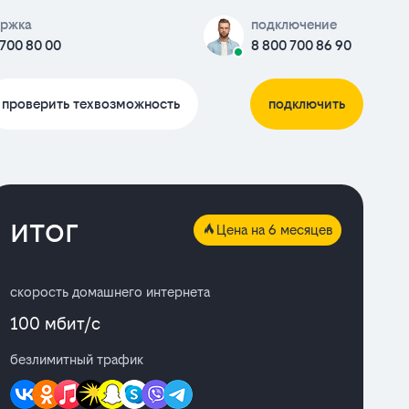
ержка
подключение
 700 80 00
8 800 700 86 90
проверить техвозможность
подключить
итог
Цена на 6 месяцев
скорость домашнего интернета
100 мбит/с
безлимитный трафик