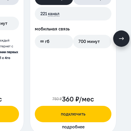
221
канал
инут
мобильная связь
м
каждый
∞ гб
700 минут
тернет с
ении первых
П с 4го
с
360 ₽/мес
750 ₽
подключить
подробнее