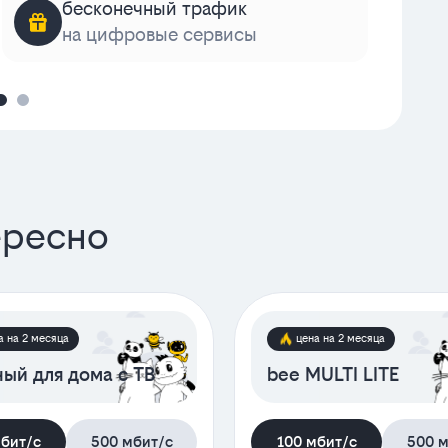
бесконечный трафик
на цифровые сервисы
к
ересно
а на 2 месяца
цена на 2 месяца
ый для дома с ТВ
bee MULTI LITE
мбит/с
500 мбит/с
100 мбит/с
500 м