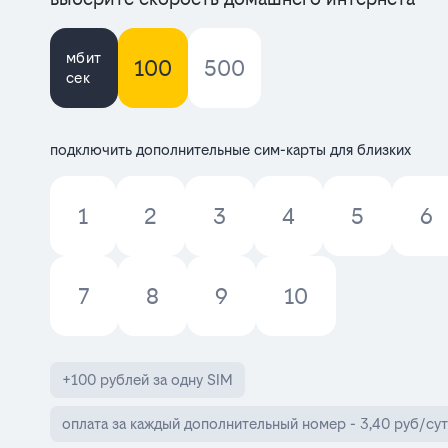
мбит
100
500
сек
подключить дополнительные сим-карты для близких
1
2
3
4
5
6
7
8
9
10
+100 рублей за одну SIM
оплата за каждый дополнительный номер - 3,40 руб/сут