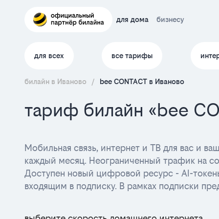
для дома
бизнесу
для всех
все тарифы
инте
билайн в Иваново
/
bee CONTACT в Иваново
тариф билайн «bee C
Мобильная связь, интернет и ТВ для вас и в
каждый месяц. Неограниченный трафик на со
Доступен новый цифровой ресурс - AI-токен
входящим в подписку. В рамках подписки пре
выберите скорость домашнего интернета