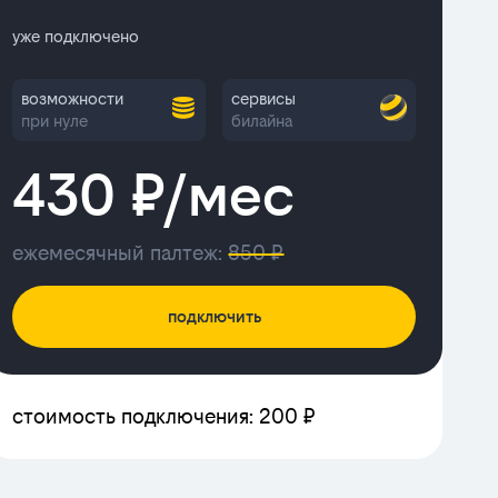
уже подключено
возможности
сервисы
при нуле
билайна
430 ₽/мес
ежемесячный палтеж:
850 ₽
подключить
стоимость подключения: 200 ₽