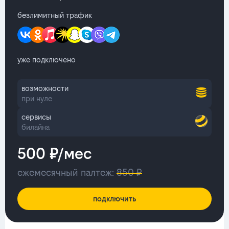
безлимитный трафик
уже подключено
возможности
при нуле
сервисы
билайна
500 ₽/мес
ежемесячный палтеж:
850 ₽
подключить