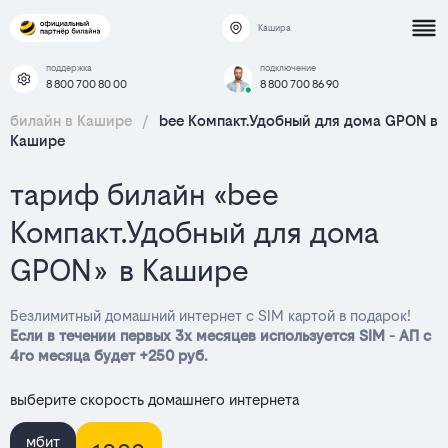
Кашира
поддержка
подключение
8 800 700 80 00
8 800 700 86 90
билайн в Кашире
/
bee Компакт.Удобный для дома GPON в
Кашире
тариф билайн «bee
Компакт.Удобный для дома
GPON» в Кашире
Безлимитный домашний интернет с SIM картой в подарок!
Если в течении первых 3х месяцев используется SIM - АП с
4го месяца будет +250 руб.
выберите скорость домашнего интернета
мбит