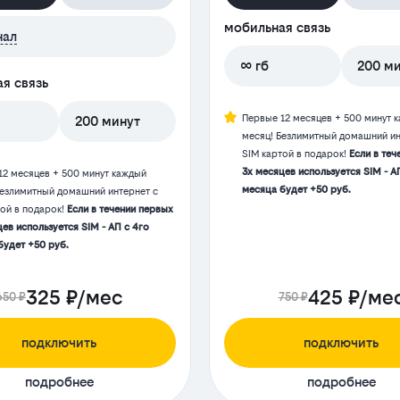
мобильная связь
нал
∞ гб
200 м
я связь
Первые 12 месяцев + 500 минут 
200 минут
месяц! Безлимитный домашний ин
SIM картой в подарок!
Если в теч
3х месяцев используется SIM - А
12 месяцев + 500 минут каждый
месяца будет +50 руб.
Безлимитный домашний интернет с
той в подарок!
Если в течении первых
ев используется SIM - АП с 4го
будет +50 руб.
325 ₽/мес
425 ₽/ме
650 ₽
750 ₽
подключить
подключить
подробнее
подробнее