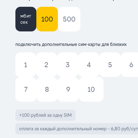
мбит
100
500
сек
подключить дополнительные сим-карты для близких
1
2
3
4
5
6
7
8
9
10
+100 рублей за одну SIM
оплата за каждый дополнительный номер - 6,80 руб/сут