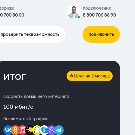
держка
подключение
0 700 80 00
8 800 700 86 90
проверить техвозможность
подключить
итог
Цена на 2 месяца
скорость домашнего интернета
100 мбит/с
безлимитный трафик