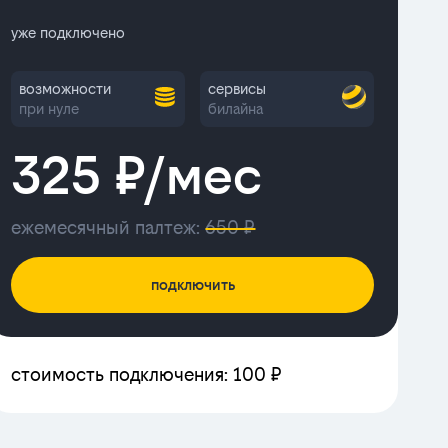
уже подключено
возможности
сервисы
при нуле
билайна
325 ₽/мес
ежемесячный палтеж:
650 ₽
подключить
стоимость подключения: 100 ₽