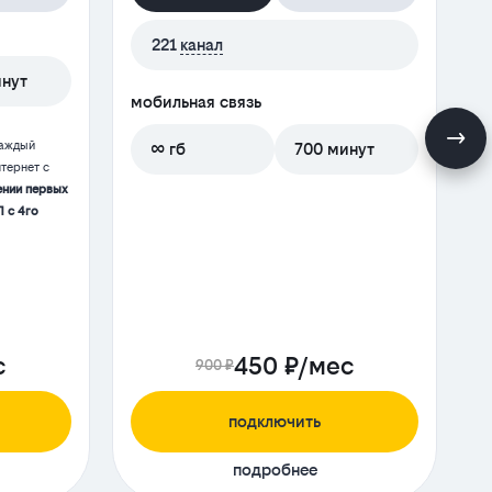
м
221
канал
инут
мобильная связь
каждый
∞ гб
700 минут
тернет с
ении первых
П с 4го
с
450 ₽/мес
900 ₽
подключить
подробнее