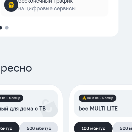
бесконечный трафик
на цифровые сервисы
к
ересно
а на 2 месяца
цена на 2 месяца
ый для дома с ТВ
bee MULTI LITE
мбит/с
500 мбит/с
100 мбит/с
500 м