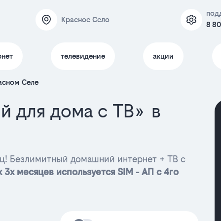
под
Красное Село
8 80
рнет
телевидение
акции
асном Селе
й для дома с ТВ» в
ц! Безлимитный домашний интернет + ТВ с
 3х месяцев используется SIM - АП с 4го