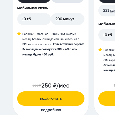
мобильная связь
221
ка
10 гб
200 минут
мобильна
Первые 12 месяцев + 500 минут каждый
10 гб
месяц! Безлимитный домашний интернет с
SIM картой в подарок!
Если в течении первых
3х месяцев используется SIM - АП с 4го
Первые 
месяца будет +50 руб.
месяц! 
SIM кар
3х месяц
месяца 
250 ₽/мес
500 ₽
подключить
подробнее