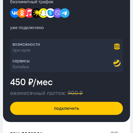
безлимитный трафик
уже подключено
возможности
при нуле
сервисы
билайна
450 ₽/мес
ежемесячный палтеж:
900 ₽
подключить