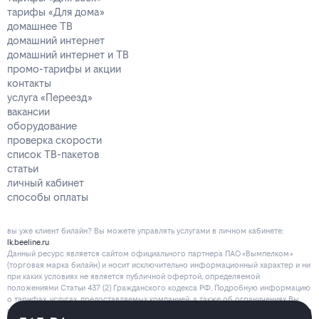
тарифы «Для дома»
домашнее ТВ
домашний интернет
домашний интернет и ТВ
промо-тарифы и акции
контакты
услуга «Переезд»
вакансии
оборудование
проверка скорости
список ТВ-пакетов
статьи
личный кабинет
способы оплаты
вы уже клиент билайн? Вы можете управлять услугами в личнoм кaбинeтe:
lk.beeline.ru
Данный ресурс является сайтом официального партнера ПАО «Вымпелком»
(торговая марка билайн) и носит исключительно информационный характер и ни
при каких условиях не является публичной офертой, определяемой
положениями Статьи 437 (2) Гражданского кодекса РФ. Подробную информацию
о тарифах, услугах, предоставляемых компанией, а также об ограничениях Вы
можете уточнить на сайте www.beeline.ru и по телефону
8 800 700 80 00
.
Политика