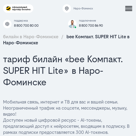
Наро-Фоминск
поддержка
подключение
8 800 700 80 00
8 800 700 86 90
билайн в Наро-Фоминске
/
bee Компакт. SUPER HIT Lite в
Наро-Фоминске
тариф билайн «bee Компакт.
SUPER HIT Lite» в Наро-
Фоминске
Мобильная связь, интернет и ТВ для вас и вашей семьи.
Неограниченный трафик на соцсети, мессенджеры, музыку,
видео!
Доступен новый цифровой ресурс - AI-токены,
предлагающий доступ к нейросетям, входящим в подписку. В
рамках подписки предоставляется 300 AI-токенов.