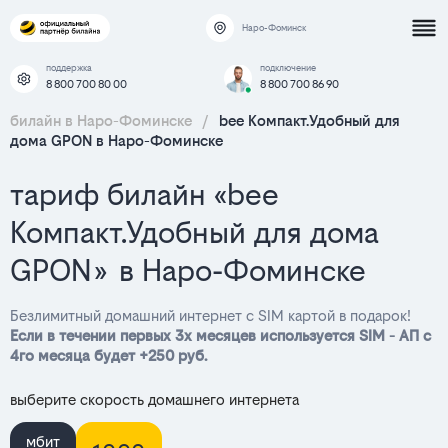
Наро-Фоминск
поддержка
подключение
8 800 700 80 00
8 800 700 86 90
билайн в Наро-Фоминске
/
bee Компакт.Удобный для
дома GPON в Наро-Фоминске
тариф билайн «bee
Компакт.Удобный для дома
GPON» в Наро-Фоминске
Безлимитный домашний интернет с SIM картой в подарок!
Если в течении первых 3х месяцев используется SIM - АП с
4го месяца будет +250 руб.
выберите скорость домашнего интернета
мбит