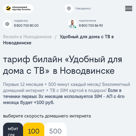
Новодвинск
поддержка
подключение
8 800 700 80 00
8 800 700 86 90
билайн в Новодвинске
/
Удобный для дома с ТВ в
Новодвинске
тариф билайн «Удобный для
дома с ТВ» в Новодвинске
Первые 12 месяцев + 500 минут каждый месяц! Безлимитный
домашний интернет + ТВ с SIM картой в подарок!
Если в
течении первых 3х месяцев используется SIM - АП с 4го
месяца будет +100 руб.
выберите скорость домашнего интернета
мбит
100
500
сек