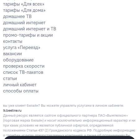
тарифы «Для всех»
тарифы «Для дома»
домашнее ТВ
домашний интернет
домашний интернет и ТВ
промо-тарифы и акции
контакты
услуга «Переезд»
вакансии
оборудование
проверка скорости
список ТВ-пакетов
статьи
личный кабинет
способы оплаты
вы уже клиент билайн? Вы можете управлять услугами в личнoм кaбинeтe:
lk.beeline.ru
Данный ресурс является сайтом официального партнера ПАО «Вымпелком»
(торговая марка билайн) и носит исключительно информационный характер и ни
при каких условиях не является публичной офертой, определяемой
положениями Статьи 437 (2) Гражданского кодекса РФ. Подробную информацию
о тарифах, услугах, предоставляемых компанией, а также об ограничениях Вы